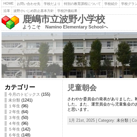
HOME
お問い合わせ先
学校だより
特別の教育課程について
学校紹介
学校グラ
沿革
波野小いじめ防止基本方針
学校評価結果
鹿嶋市立波野小学校
ようこそ Namino Elementary Schoolへ
カテゴリー
児童朝会
今月のトピックス
(155)
さわやか委員会の発表がありました。
未分類
(1241)
した。また、運営員会から児童集会の
１年生
(96)
と思います。
２年生
(64)
３年生
(50)
1月 21st, 2025 | Category:
未分類
|
Co
４年生
(96)
５年生
(142)
６年生
(148)