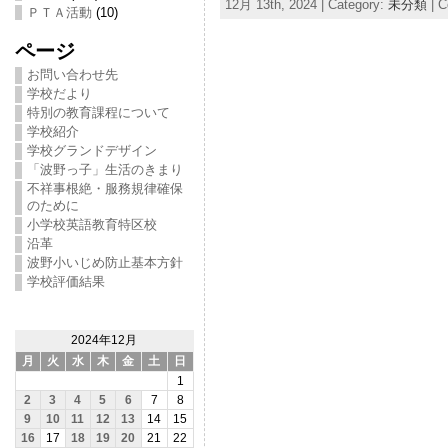
12月 13th, 2024 | Category:
未分類
|
C
ＰＴＡ活動
(10)
ページ
お問い合わせ先
学校だより
特別の教育課程について
学校紹介
学校グランドデザイン
「波野っ子」生活のきまり
不祥事根絶・服務規律確保
のために
小学校英語教育特区校
沿革
波野小いじめ防止基本方針
学校評価結果
2024年12月
月
火
水
木
金
土
日
1
2
3
4
5
6
7
8
9
10
11
12
13
14
15
16
17
18
19
20
21
22