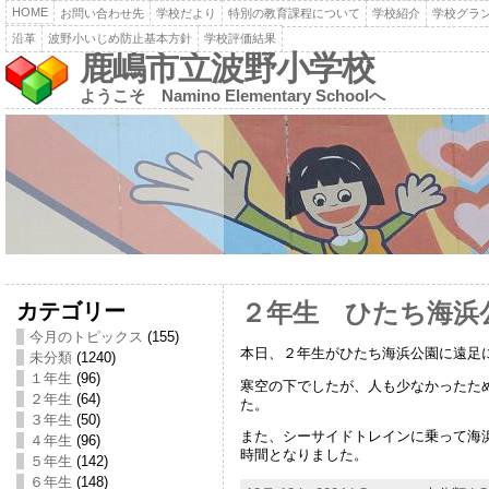
HOME
お問い合わせ先
学校だより
特別の教育課程について
学校紹介
学校グラ
沿革
波野小いじめ防止基本方針
学校評価結果
鹿嶋市立波野小学校
ようこそ Namino Elementary Schoolへ
カテゴリー
２年生 ひたち海浜
今月のトピックス
(155)
本日、２年生がひたち海浜公園に遠足
未分類
(1240)
１年生
(96)
寒空の下でしたが、人も少なかったた
２年生
(64)
た。
３年生
(50)
また、シーサイドトレインに乗って海
４年生
(96)
時間となりました。
５年生
(142)
６年生
(148)