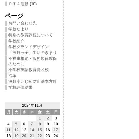
ＰＴＡ活動
(10)
ページ
お問い合わせ先
学校だより
特別の教育課程について
学校紹介
学校グランドデザイン
「波野っ子」生活のきまり
不祥事根絶・服務規律確保
のために
小学校英語教育特区校
沿革
波野小いじめ防止基本方針
学校評価結果
2024年11月
月
火
水
木
金
土
日
1
2
3
4
5
6
7
8
9
10
11
12
13
14
15
16
17
18
19
20
21
22
23
24