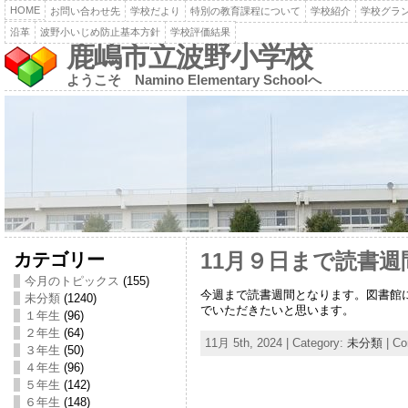
HOME
お問い合わせ先
学校だより
特別の教育課程について
学校紹介
学校グラ
沿革
波野小いじめ防止基本方針
学校評価結果
鹿嶋市立波野小学校
ようこそ Namino Elementary Schoolへ
カテゴリー
11月９日まで読書週
今月のトピックス
(155)
今週まで読書週間となります。図書館
未分類
(1240)
でいただきたいと思います。
１年生
(96)
２年生
(64)
11月 5th, 2024 | Category:
未分類
|
Co
３年生
(50)
４年生
(96)
５年生
(142)
６年生
(148)