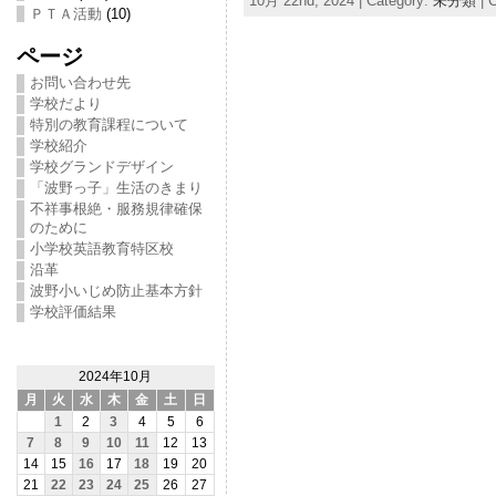
10月 22nd, 2024 | Category:
未分類
|
C
ＰＴＡ活動
(10)
ページ
お問い合わせ先
学校だより
特別の教育課程について
学校紹介
学校グランドデザイン
「波野っ子」生活のきまり
不祥事根絶・服務規律確保
のために
小学校英語教育特区校
沿革
波野小いじめ防止基本方針
学校評価結果
2024年10月
月
火
水
木
金
土
日
1
2
3
4
5
6
7
8
9
10
11
12
13
14
15
16
17
18
19
20
21
22
23
24
25
26
27