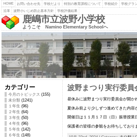
HOME
お問い合わせ先
学校だより
特別の教育課程について
学校紹介
学校グラ
沿革
波野小いじめ防止基本方針
学校評価結果
鹿嶋市立波野小学校
ようこそ Namino Elementary Schoolへ
カテゴリー
波野まつり実行委員
今月のトピックス
(155)
昼休みに波野まつり実行委員会が開か
未分類
(1241)
１年生
(96)
夏休み前より少しずつ進めてきた内容
２年生
(64)
開催日は１１月１７日（日）振替授業
３年生
(50)
４年生
(96)
保護者の皆様の参観をお待ちしており
５年生
(142)
６年生
(148)