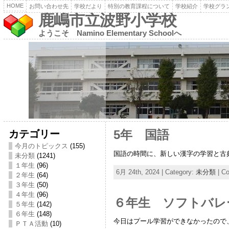
HOME
お問い合わせ先
学校だより
特別の教育課程について
学校紹介
学校グラ
鹿嶋市立波野小学校
ようこそ Namino Elementary Schoolへ
カテゴリー
5年 国語
今月のトピックス
(155)
国語の時間に、新しい漢字の学習と古
未分類
(1241)
１年生
(96)
6月 24th, 2024 | Category:
未分類
|
Co
２年生
(64)
３年生
(50)
４年生
(96)
６年生 ソフトバレ
５年生
(142)
６年生
(148)
今日はプール学習ができなかったので
ＰＴＡ活動
(10)