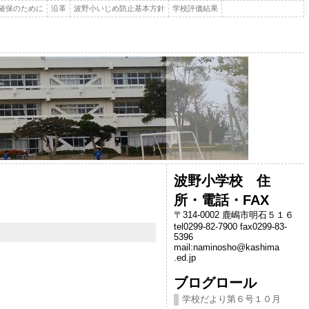
確保のために
沿革
波野小いじめ防止基本方針
学校評価結果
波野小学校 住
所・電話・FAX
〒314-0002 鹿嶋市明石５１６
tel0299-82-7900 fax0299-83-
5396
mail:naminosho@kashima
.ed.jp
ブログロール
学校だより第６号１０月