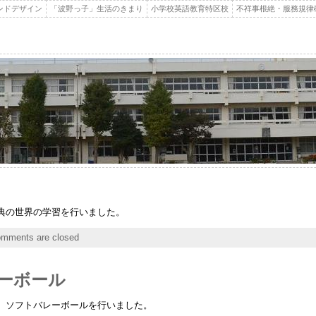
ンドデザイン
「波野っ子」生活のきまり
小学校英語教育特区校
不祥事根絶・服務規律
典の世界の学習を行いました。
mments are closed
ーボール
、ソフトバレーボールを行いました。