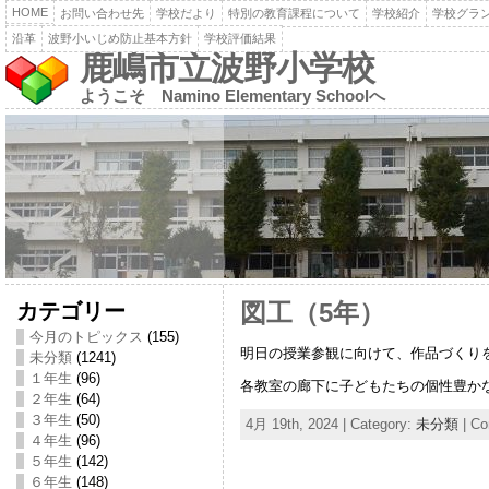
HOME
お問い合わせ先
学校だより
特別の教育課程について
学校紹介
学校グラ
沿革
波野小いじめ防止基本方針
学校評価結果
鹿嶋市立波野小学校
ようこそ Namino Elementary Schoolへ
カテゴリー
図工（5年）
今月のトピックス
(155)
明日の授業参観に向けて、作品づくり
未分類
(1241)
１年生
(96)
各教室の廊下に子どもたちの個性豊か
２年生
(64)
３年生
(50)
4月 19th, 2024 | Category:
未分類
|
Co
４年生
(96)
５年生
(142)
６年生
(148)