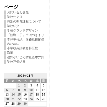
ページ
お問い合わせ先
学校だより
特別の教育課程について
学校紹介
学校グランドデザイン
「波野っ子」生活のきまり
不祥事根絶・服務規律確保
のために
小学校英語教育特区校
沿革
波野小いじめ防止基本方針
学校評価結果
2023年11月
月
火
水
木
金
土
日
1
2
3
4
5
6
7
8
9
10
11
12
13
14
15
16
17
18
19
20
21
22
23
24
25
26
27
28
29
30