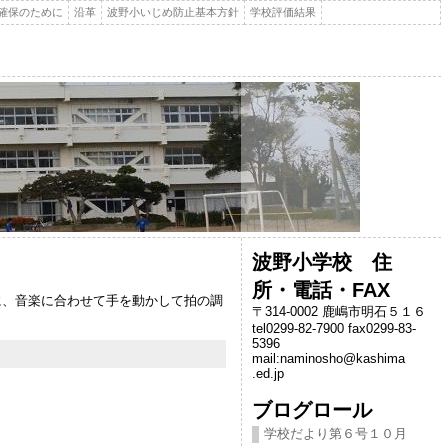
確保のために
沿革
波野小いじめ防止基本方針
学校評価結果
波野小学校 住
所・電話・FAX
に、音楽に合わせて手を動かして拍の調
〒314-0002 鹿嶋市明石５１６
tel0299-82-7900 fax0299-83-
5396
mail:naminosho@kashima
.ed.jp
ブログロール
学校だより第６号１０月