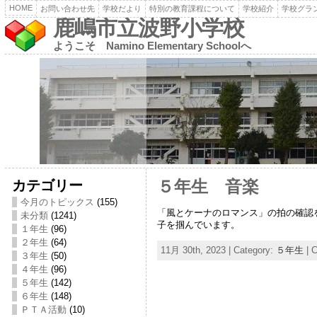
HOME
お問い合わせ先
学校だより
特別の教育課程について
学校紹介
学校グラ
鹿嶋市立波野小学校
ようこそ Namino Elementary Schoolへ
カテゴリー
５年生 音楽
今月のトピックス
(155)
「風とケーナのロマンス」の拍の確認
未分類
(1241)
子を掴んでいます。
１年生
(96)
２年生
(64)
11月 30th, 2023 | Category:
５年生
|
C
３年生
(50)
４年生
(96)
５年生
(142)
６年生
(148)
ＰＴＡ活動
(10)