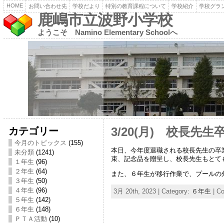
HOME
お問い合わせ先
学校だより
特別の教育課程について
学校紹介
学校グラ
鹿嶋市立波野小学校
ようこそ Namino Elementary Schoolへ
カテゴリー
3/20(月) 校長先
今月のトピックス
(155)
本日、今年度退職される校長先生の卒
未分類
(1241)
束、記念品を贈呈し、校長先生もとて
１年生
(96)
２年生
(64)
また、６年生が移行作業で、プールの
３年生
(50)
４年生
(96)
3月 20th, 2023 | Category:
６年生
|
Co
５年生
(142)
６年生
(148)
ＰＴＡ活動
(10)