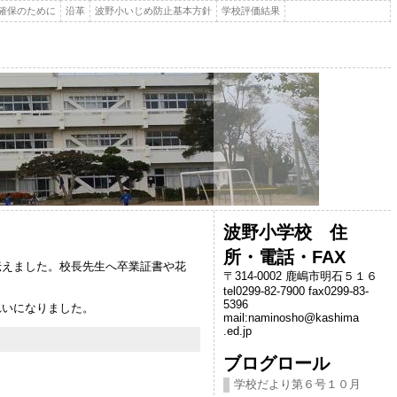
確保のために
沿革
波野小いじめ防止基本方針
学校評価結果
波野小学校 住
所・電話・FAX
伝えました。校長先生へ卒業証書や花
〒314-0002 鹿嶋市明石５１６
tel0299-82-7900 fax0299-83-
5396
れいになりました。
mail:naminosho@kashima
.ed.jp
ブログロール
学校だより第６号１０月