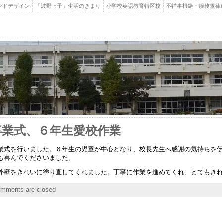
ンドデザイン
「波野っ子」生活のきまり
小学校英語教育特区校
不祥事根絶・服務規律
生卒業式、６年生愛校作業
業式を行いました。６年生の児童が中心となり、校長先生へ感謝の気持ちを
も喜んでくださいました。
外壁をきれいに塗り直してくれました。丁寧に作業を進めてくれ、とてもき
mments are closed