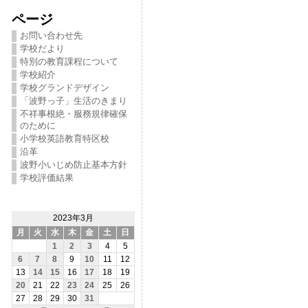
ページ
お問い合わせ先
学校だより
特別の教育課程について
学校紹介
学校グランドデザイン
「波野っ子」生活のきまり
不祥事根絶・服務規律確保
のために
小学校英語教育特区校
沿革
波野小いじめ防止基本方針
学校評価結果
2023年3月
月
火
水
木
金
土
日
1
2
3
4
5
6
7
8
9
10
11
12
13
14
15
16
17
18
19
20
21
22
23
24
25
26
27
28
29
30
31