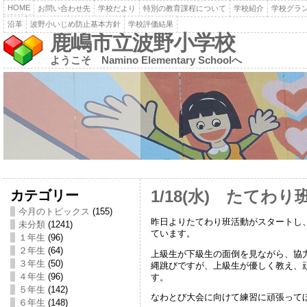
HOME
お問い合わせ先
学校だより
特別の教育課程について
学校紹介
学校グラ
沿革
波野小いじめ防止基本方針
学校評価結果
鹿嶋市立波野小学校
ようこそ Namino Elementary Schoolへ
カテゴリー
1/18(水) たてわり
今月のトピックス
(155)
昨日よりたてわり班活動がスタートし
未分類
(1241)
ています。
１年生
(96)
２年生
(64)
上級生が下級生の面倒を見ながら、協
３年生
(50)
縄跳びですが、上級生が優しく教え、
４年生
(96)
す。
５年生
(142)
なわとび大会に向けて練習に頑張って
６年生
(148)