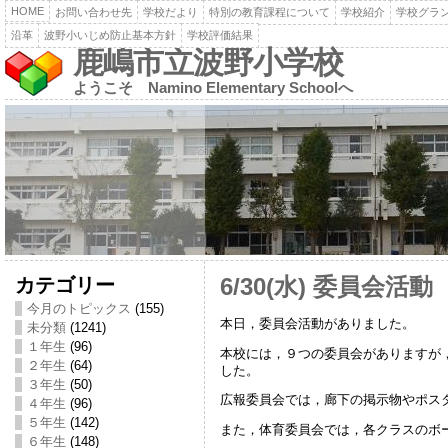
HOME
お問い合わせ先
学校だより
特別の教育課程について
学校紹介
学校グラ
沿革
波野小いじめ防止基本方針
学校評価結果
鹿嶋市立波野小学校
ようこそ Namino Elementary Schoolへ
カテゴリー
6/30(水) 委員会活動
今月のトピックス
(155)
本日，委員会活動がありました。
未分類
(1241)
１年生
(96)
本校には，９つの委員会がありますが
２年生
(64)
した。
３年生
(50)
広報委員会では，廊下の掲示物やポス
４年生
(96)
５年生
(142)
また，体育委員会では，各クラスのボ
６年生
(148)