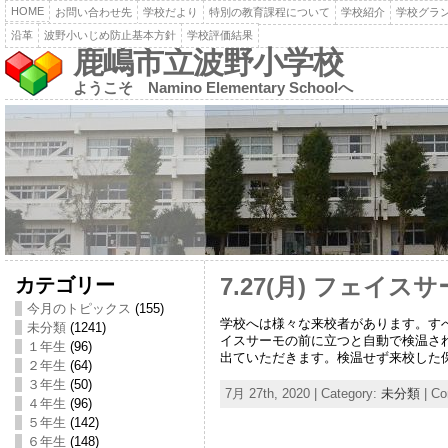
HOME
お問い合わせ先
学校だより
特別の教育課程について
学校紹介
学校グラ
沿革
波野小いじめ防止基本方針
学校評価結果
鹿嶋市立波野小学校
ようこそ Namino Elementary Schoolへ
カテゴリー
7.27(月) フェイ
今月のトピックス
(155)
学校へは様々な来校者があります。す
未分類
(1241)
イスサーモの前に立つと自動で検温され
１年生
(96)
出ていただきます。検温せず来校した
２年生
(64)
３年生
(50)
7月 27th, 2020 | Category:
未分類
|
Co
４年生
(96)
５年生
(142)
６年生
(148)