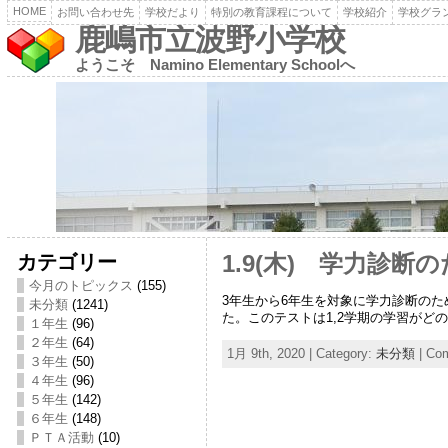
HOME
お問い合わせ先
学校だより
特別の教育課程について
学校紹介
学校グラ
鹿嶋市立波野小学校
ようこそ Namino Elementary Schoolへ
カテゴリー
1.9(木) 学力診断
今月のトピックス
(155)
3年生から6年生を対象に学力診断の
未分類
(1241)
た。このテストは1,2学期の学習が
１年生
(96)
２年生
(64)
1月 9th, 2020 | Category:
未分類
|
Com
３年生
(50)
４年生
(96)
５年生
(142)
６年生
(148)
ＰＴＡ活動
(10)