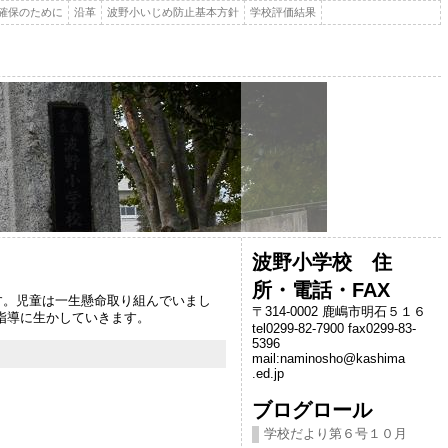
確保のために
沿革
波野小いじめ防止基本方針
学校評価結果
波野小学校 住
所・電話・FAX
す。児童は一生懸命取り組んでいまし
〒314-0002 鹿嶋市明石５１６
指導に生かしていきます。
tel0299-82-7900 fax0299-83-
5396
mail:naminosho@kashima
.ed.jp
ブログロール
学校だより第６号１０月