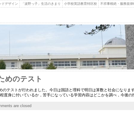
ンドデザイン
「波野っ子」生活のきまり
小学校英語教育特区校
不祥事根絶・服務規律
のためのテスト
ためのテストが行われました。今日は国語と理科で明日は算数と社会になりま
どの程度身に付いているか，苦手になっている学習内容はどこかを調べ，今後の
ments are closed