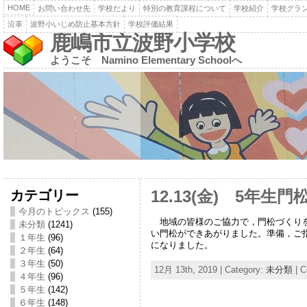
HOME
お問い合わせ先
学校だより
特別の教育課程について
学校紹介
学校グラ
沿革
波野小いじめ防止基本方針
学校評価結果
鹿嶋市立波野小学校
ようこそ Namino Elementary Schoolへ
カテゴリー
12.13(金) 5年
今月のトピックス
(155)
地域の皆様のご協力で，門松づくりを
未分類
(1241)
い門松ができあがりました。準備，ご
１年生
(96)
になりました。
２年生
(64)
３年生
(50)
12月 13th, 2019 | Category:
未分類
|
C
４年生
(96)
５年生
(142)
６年生
(148)