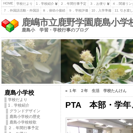
HOME
学校だより
1．学校紹介
２．年間行事予定
３．お便り
４．関連リン
７．外国語活動・外国語
８．保幼小接続
９．学校評価
10．入学準備
11. 引き
鹿嶋市立鹿野学園鹿島小学
鹿島小 学習・学校行事のブログ
«
１年 ２年 生活 学校たんけん
鹿島小学校
学校だより
PTA 本部・学
1．学校紹介
グランドデザイン
鹿島小学校の歴史
鹿島小学校校歌
２．年間行事予定