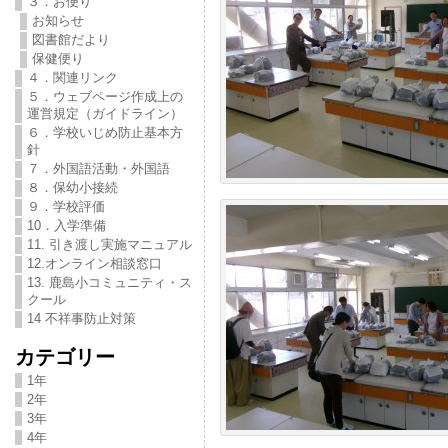
３．お便り
お知らせ
図書館だより
保健便り
４．関連リンク
５．ウェブページ作成上の
運営規定（ガイドライン）
６．学校いじめ防止基本方
針
７．外国語活動・外国語
８．保幼小接続
９．学校評価
10．入学準備
11. 引き渡し実施マニュアル
12.オンライン相談窓口
13. 鹿島小コミュニティ・ス
クール
14 不祥事防止対策
カテゴリー
1年
2年
3年
4年