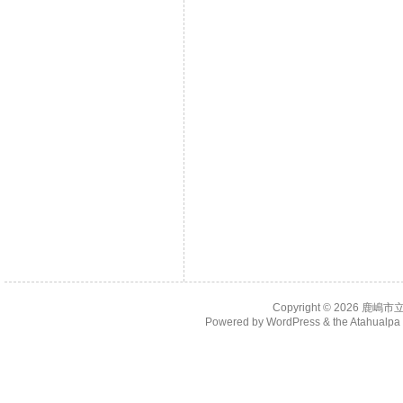
Copyright © 2026
鹿嶋市
Powered by
WordPress
& the
Atahualp