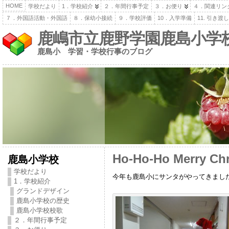
HOME
学校だより
1．学校紹介
２．年間行事予定
３．お便り
４．関連リン
７．外国語活動・外国語
８．保幼小接続
９．学校評価
10．入学準備
11. 引き
鹿嶋市立鹿野学園鹿島小学
鹿島小 学習・学校行事のブログ
Ho-Ho-Ho Merry Ch
鹿島小学校
学校だより
今年も鹿島小にサンタがやってきました！みな
1．学校紹介
グランドデザイン
鹿島小学校の歴史
鹿島小学校校歌
２．年間行事予定