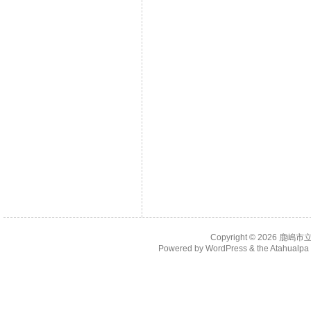
Copyright © 2026
鹿嶋市
Powered by
WordPress
& the
Atahualp