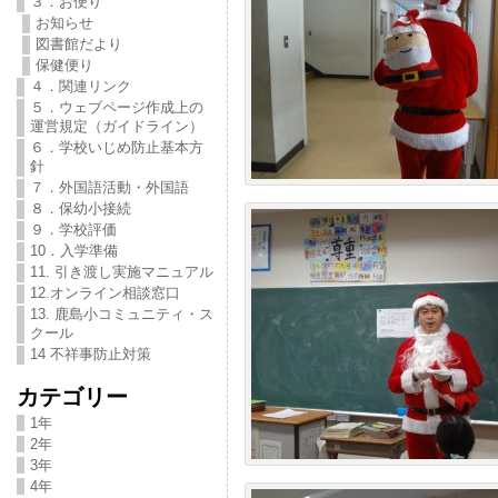
３．お便り
お知らせ
図書館だより
保健便り
４．関連リンク
５．ウェブページ作成上の
運営規定（ガイドライン）
６．学校いじめ防止基本方
針
７．外国語活動・外国語
８．保幼小接続
９．学校評価
10．入学準備
11. 引き渡し実施マニュアル
12.オンライン相談窓口
13. 鹿島小コミュニティ・ス
クール
14 不祥事防止対策
カテゴリー
1年
2年
3年
4年