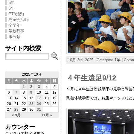
5年
6年
PTA活動
児童会活動
全学年
学校行事
未分類
サイト内検索
10月 3rd, 2025 | Category:
1年
|
Comme
2025年10月
４年生遠足9/12
月
火
水
木
金
土
日
1
2
3
4
5
９月に４年生は茨城県庁の見学と陶芸
6
7
8
9
10
11
12
陶芸体験学習では、お皿やコップなど
13
14
15
16
17
18
19
20
21
22
23
24
25
26
27
28
29
30
31
« 9月
11月 »
カウンター
全アクセス数 2193829