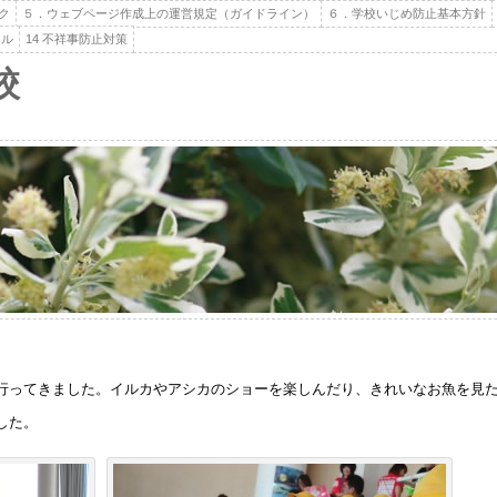
ク
５．ウェブページ作成上の運営規定（ガイドライン）
６．学校いじめ防止基本方針
ール
14 不祥事防止対策
校
行ってきました。イルカやアシカのショーを楽しんだり、きれいなお魚を見
した。