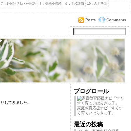
７．外国語活動・外国語
８．保幼小接続
９．学校評価
10．入学準備
Posts
Comments
ブログロール
たりしてきました。
家庭教育応援ナビ「すくす
く育ていばらきっ子」
最近の投稿