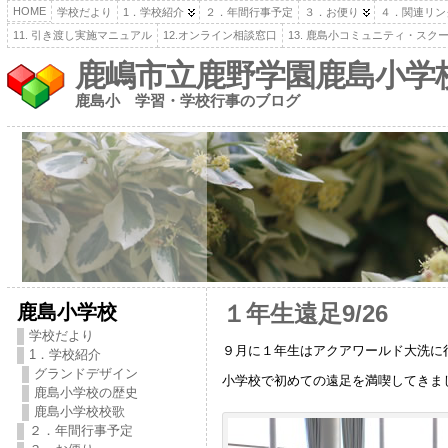
HOME
学校だより
1．学校紹介
２．年間行事予定
３．お便り
４．関連リン
11. 引き渡し実施マニュアル
12.オンライン相談窓口
13. 鹿島小コミュニティ・スク
鹿嶋市立鹿野学園鹿島小学
鹿島小 学習・学校行事のブログ
鹿島小学校
１年生遠足9/26
学校だより
９月に１年生はアクアワールド大洗に
1．学校紹介
グランドデザイン
小学校で初めての遠足を満喫してきま
鹿島小学校の歴史
鹿島小学校校歌
２．年間行事予定