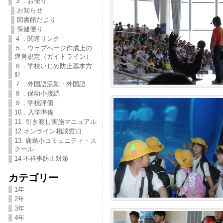
３．お便り
お知らせ
図書館だより
保健便り
４．関連リンク
５．ウェブページ作成上の
運営規定（ガイドライン）
６．学校いじめ防止基本方
針
７．外国語活動・外国語
８．保幼小接続
９．学校評価
10．入学準備
11. 引き渡し実施マニュアル
12.オンライン相談窓口
13. 鹿島小コミュニティ・ス
クール
14 不祥事防止対策
カテゴリー
1年
2年
3年
4年