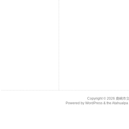
Copyright © 2026
鹿嶋市
Powered by
WordPress
& the
Atahualp