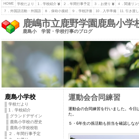
HOME
学校だより
1．学校紹介
２．年間行事予定
３．お便り
４．関連リン
７．外国語活動・外国語
８．保幼小接続
９．学校評価
10．入学準備
11. 引き
鹿嶋市立鹿野学園鹿島小学
鹿島小 学習・学校行事のブログ
鹿島小学校
運動会合同練習
学校だより
運動会の合同練習を行いました。今日
1．学校紹介
た。
グランドデザイン
鹿島小学校の歴史
５・6年生の係活動も担当を確認しな
鹿島小学校校歌
２．年間行事予定