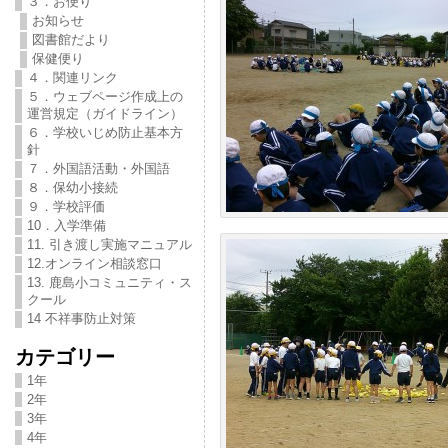
３．お便り
お知らせ
図書館だより
保健便り
４．関連リンク
５．ウェブページ作成上の
運営規定（ガイドライン）
６．学校いじめ防止基本方
針
７．外国語活動・外国語
８．保幼小接続
９．学校評価
10．入学準備
11. 引き渡し実施マニュアル
12.オンライン相談窓口
13. 鹿島小コミュニティ・ス
クール
14 不祥事防止対策
カテゴリー
1年
2年
3年
4年