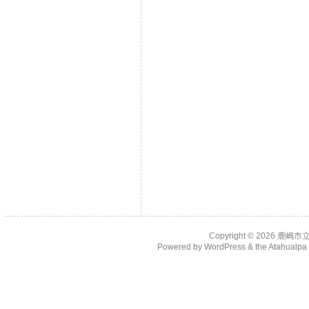
Copyright © 2026
鹿嶋市
Powered by
WordPress
& the
Atahualp