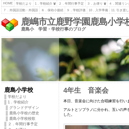
HOME
学校だより
1．学校紹介
２．年間行事予定
３．お便り
４．関連リン
７．外国語活動・外国語
８．保幼小接続
９．学校評価
10．入学準備
11. 引き
鹿嶋市立鹿野学園鹿島小学
鹿島小 学習・学校行事のブログ
鹿島小学校
4年生 音楽会
学校だより
本日、音楽会に向けた合唱練習を行い
1．学校紹介
グランドデザイン
アルトとソプラノに分かれ、互いの声
鹿島小学校の歴史
した。
鹿島小学校校歌
２．年間行事予定