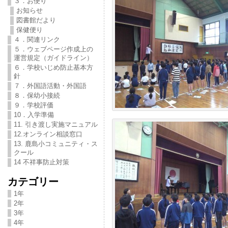
３．お便り
お知らせ
図書館だより
保健便り
４．関連リンク
５．ウェブページ作成上の
運営規定（ガイドライン）
６．学校いじめ防止基本方
針
７．外国語活動・外国語
８．保幼小接続
９．学校評価
10．入学準備
11. 引き渡し実施マニュアル
12.オンライン相談窓口
13. 鹿島小コミュニティ・ス
クール
14 不祥事防止対策
カテゴリー
1年
2年
3年
4年