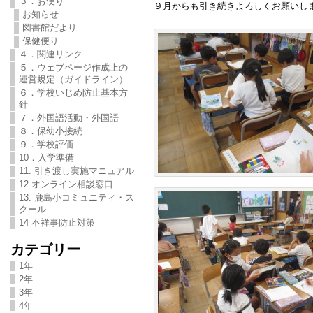
３．お便り
９月からも引き続きよろしくお願いし
お知らせ
図書館だより
保健便り
４．関連リンク
５．ウェブページ作成上の
運営規定（ガイドライン）
６．学校いじめ防止基本方
針
７．外国語活動・外国語
８．保幼小接続
９．学校評価
10．入学準備
11. 引き渡し実施マニュアル
12.オンライン相談窓口
13. 鹿島小コミュニティ・ス
クール
14 不祥事防止対策
カテゴリー
1年
2年
3年
4年