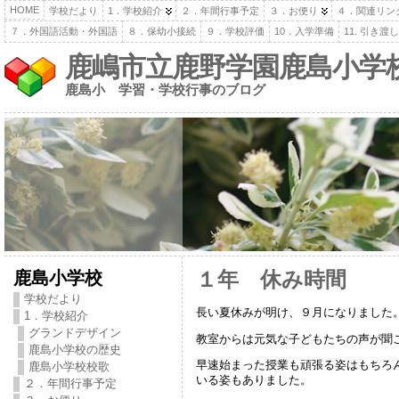
HOME
学校だより
1．学校紹介
２．年間行事予定
３．お便り
４．関連リン
７．外国語活動・外国語
８．保幼小接続
９．学校評価
10．入学準備
11. 引き
鹿嶋市立鹿野学園鹿島小学
鹿島小 学習・学校行事のブログ
鹿島小学校
１年 休み時間
学校だより
長い夏休みが明け、９月になりました
1．学校紹介
グランドデザイン
教室からは元気な子どもたちの声が聞
鹿島小学校の歴史
早速始まった授業も頑張る姿はもちろ
鹿島小学校校歌
いる姿もありました。
２．年間行事予定