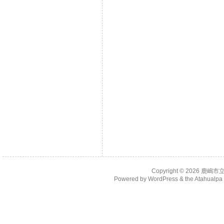
Copyright © 2026
鹿嶋市
Powered by
WordPress
& the
Atahualp