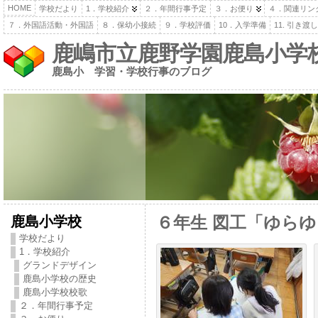
HOME
学校だより
1．学校紹介
２．年間行事予定
３．お便り
４．関連リン
７．外国語活動・外国語
８．保幼小接続
９．学校評価
10．入学準備
11. 引き
鹿嶋市立鹿野学園鹿島小学
鹿島小 学習・学校行事のブログ
鹿島小学校
６年生 図工「ゆら
学校だより
1．学校紹介
グランドデザイン
鹿島小学校の歴史
鹿島小学校校歌
２．年間行事予定