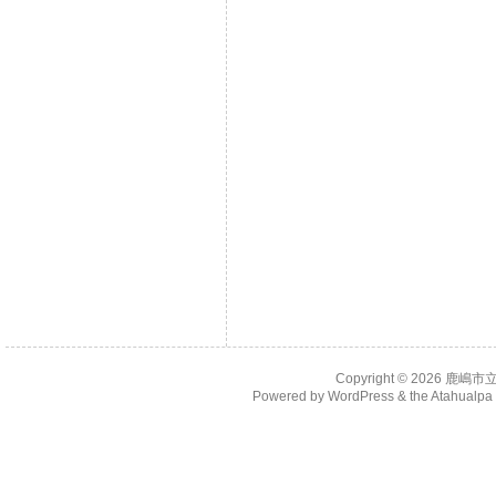
Copyright © 2026
鹿嶋市
Powered by
WordPress
& the
Atahualp