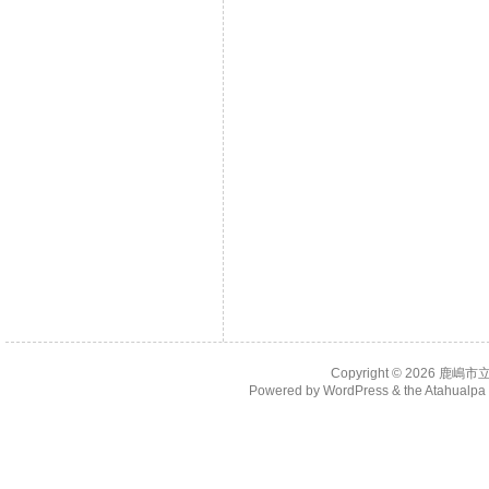
Copyright © 2026
鹿嶋市
Powered by
WordPress
& the
Atahualp