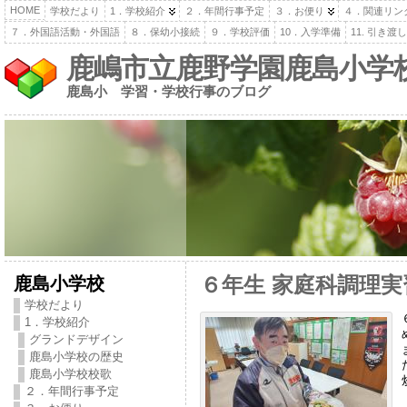
HOME
学校だより
1．学校紹介
２．年間行事予定
３．お便り
４．関連リン
７．外国語活動・外国語
８．保幼小接続
９．学校評価
10．入学準備
11. 引き
鹿嶋市立鹿野学園鹿島小学
鹿島小 学習・学校行事のブログ
鹿島小学校
６年生 家庭科調理実
学校だより
1．学校紹介
グランドデザイン
鹿島小学校の歴史
鹿島小学校校歌
２．年間行事予定