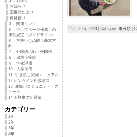
３．お便り
お知らせ
図書館だより
保健便り
４．関連リンク
11月 29th, 2023 | Category:
未分類
|
C
５．ウェブページ作成上の
運営規定（ガイドライン）
６．学校いじめ防止基本方
針
７．外国語活動・外国語
８．保幼小接続
９．学校評価
10．入学準備
11. 引き渡し実施マニュアル
12.オンライン相談窓口
13. 鹿島小コミュニティ・ス
クール
14 不祥事防止対策
カテゴリー
1年
2年
3年
4年