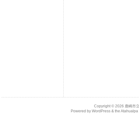
Copyright © 2026
鹿嶋市
Powered by
WordPress
& the
Atahualp