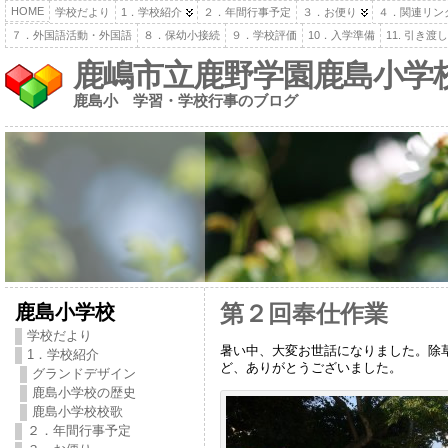
HOME
学校だより
1．学校紹介
２．年間行事予定
３．お便り
４．関連リン
７．外国語活動・外国語
８．保幼小接続
９．学校評価
10．入学準備
11. 引き
鹿嶋市立鹿野学園鹿島小学
鹿島小 学習・学校行事のブログ
鹿島小学校
第２回奉仕作業
学校だより
暑い中、大変お世話になりました。除
1．学校紹介
ど、ありがとうございました。
グランドデザイン
鹿島小学校の歴史
鹿島小学校校歌
２．年間行事予定