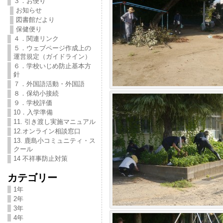
３．お便り
お知らせ
図書館だより
保健便り
４．関連リンク
５．ウェブページ作成上の
運営規定（ガイドライン）
６．学校いじめ防止基本方
針
７．外国語活動・外国語
８．保幼小接続
９．学校評価
10．入学準備
11. 引き渡し実施マニュアル
12.オンライン相談窓口
13. 鹿島小コミュニティ・ス
クール
14 不祥事防止対策
カテゴリー
1年
2年
3年
4年