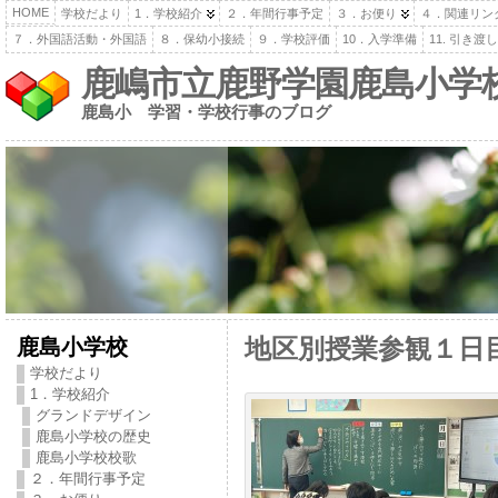
HOME
学校だより
1．学校紹介
２．年間行事予定
３．お便り
４．関連リン
７．外国語活動・外国語
８．保幼小接続
９．学校評価
10．入学準備
11. 引き
鹿嶋市立鹿野学園鹿島小学
鹿島小 学習・学校行事のブログ
鹿島小学校
地区別授業参観１日
学校だより
1．学校紹介
グランドデザイン
鹿島小学校の歴史
鹿島小学校校歌
２．年間行事予定