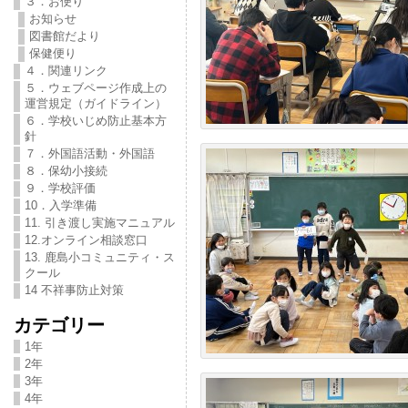
３．お便り
お知らせ
図書館だより
保健便り
４．関連リンク
５．ウェブページ作成上の
運営規定（ガイドライン）
６．学校いじめ防止基本方
針
７．外国語活動・外国語
８．保幼小接続
９．学校評価
10．入学準備
11. 引き渡し実施マニュアル
12.オンライン相談窓口
13. 鹿島小コミュニティ・ス
クール
14 不祥事防止対策
カテゴリー
1年
2年
3年
4年