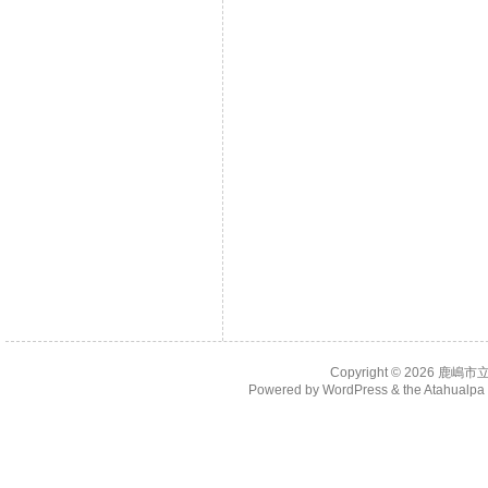
Copyright © 2026
鹿嶋市
Powered by
WordPress
& the
Atahualp