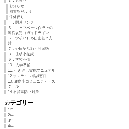
３．お便り
お知らせ
図書館だより
保健便り
４．関連リンク
５．ウェブページ作成上の
運営規定（ガイドライン）
６．学校いじめ防止基本方
針
７．外国語活動・外国語
８．保幼小接続
９．学校評価
10．入学準備
11. 引き渡し実施マニュアル
12.オンライン相談窓口
13. 鹿島小コミュニティ・ス
クール
14 不祥事防止対策
カテゴリー
1年
2年
3年
4年