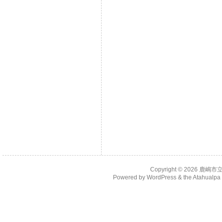
Copyright © 2026
鹿嶋市
Powered by
WordPress
& the
Atahualp