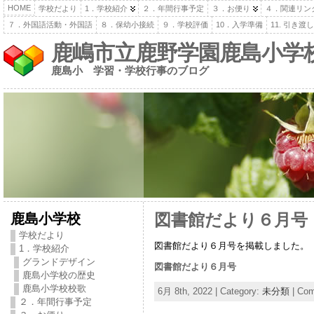
HOME
学校だより
1．学校紹介
２．年間行事予定
３．お便り
４．関連リン
７．外国語活動・外国語
８．保幼小接続
９．学校評価
10．入学準備
11. 引き
鹿嶋市立鹿野学園鹿島小学
鹿島小 学習・学校行事のブログ
鹿島小学校
図書館だより６月号
学校だより
図書館だより６月号を掲載しました。
1．学校紹介
グランドデザイン
図書館だより６月号
鹿島小学校の歴史
鹿島小学校校歌
6月 8th, 2022 | Category:
未分類
|
Com
２．年間行事予定