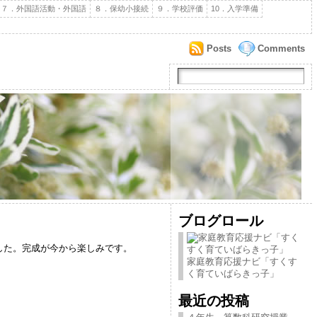
７．外国語活動・外国語
８．保幼小接続
９．学校評価
10．入学準備
Posts
Comments
ブログロール
した。完成が今から楽しみです。
家庭教育応援ナビ「すくす
く育ていばらきっ子」
最近の投稿