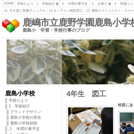
HOME
学校だより
1．学校紹介
２．年間行事予定
３．お便り
４．関連リン
11. 引き渡し実施マニュアル
12.オンライン相談窓口
13. 鹿島小コミュニティ・スク
鹿嶋市立鹿野学園鹿島小学
鹿島小 学習・学校行事のブログ
鹿島小学校
4年生 図工
学校だより
校庭にあ
1．学校紹介
グランドデザイン
鹿島小学校の歴史
鹿島小学校校歌
２．年間行事予定