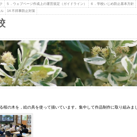
ク
５．ウェブページ作成上の運営規定（ガイドライン）
６．学校いじめ防止基本方針
ール
14 不祥事防止対策
校
る桜の木を，絵の具を使って描いています。集中して作品制作に取り組みま