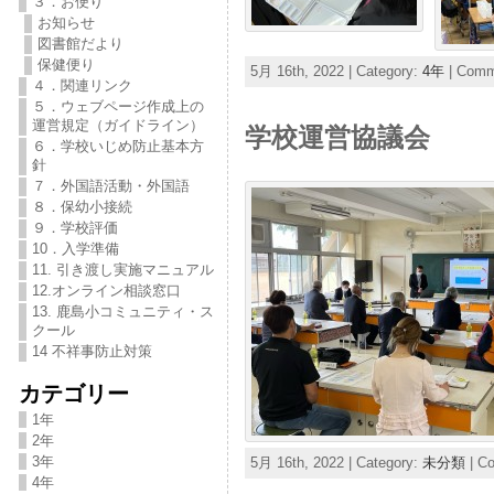
３．お便り
お知らせ
図書館だより
保健便り
5月 16th, 2022 | Category:
4年
|
Comme
４．関連リンク
５．ウェブページ作成上の
運営規定（ガイドライン）
学校運営協議会
６．学校いじめ防止基本方
針
７．外国語活動・外国語
８．保幼小接続
９．学校評価
10．入学準備
11. 引き渡し実施マニュアル
12.オンライン相談窓口
13. 鹿島小コミュニティ・ス
クール
14 不祥事防止対策
カテゴリー
1年
2年
3年
5月 16th, 2022 | Category:
未分類
|
Co
4年