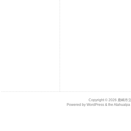
Copyright © 2026
鹿嶋市
Powered by
WordPress
& the
Atahualp