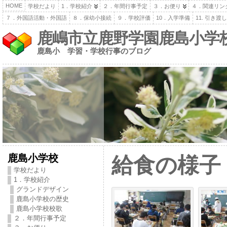
HOME
学校だより
1．学校紹介
２．年間行事予定
３．お便り
４．関連リン
７．外国語活動・外国語
８．保幼小接続
９．学校評価
10．入学準備
11. 引き
鹿嶋市立鹿野学園鹿島小学
鹿島小 学習・学校行事のブログ
鹿島小学校
給食の様子
学校だより
1．学校紹介
グランドデザイン
鹿島小学校の歴史
鹿島小学校校歌
２．年間行事予定