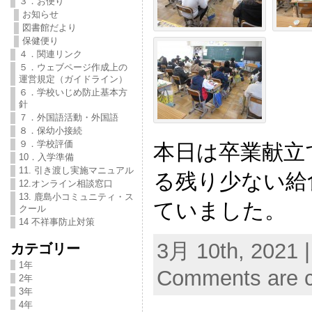
３．お便り
お知らせ
図書館だより
保健便り
４．関連リンク
５．ウェブページ作成上の
運営規定（ガイドライン）
６．学校いじめ防止基本方
針
７．外国語活動・外国語
８．保幼小接続
９．学校評価
本日は卒業献立
10．入学準備
11. 引き渡し実施マニュアル
る残り少ない給
12.オンライン相談窓口
13. 鹿島小コミュニティ・ス
ていました。
クール
14 不祥事防止対策
3月 10th, 2021 
カテゴリー
1年
Comments are c
2年
3年
4年