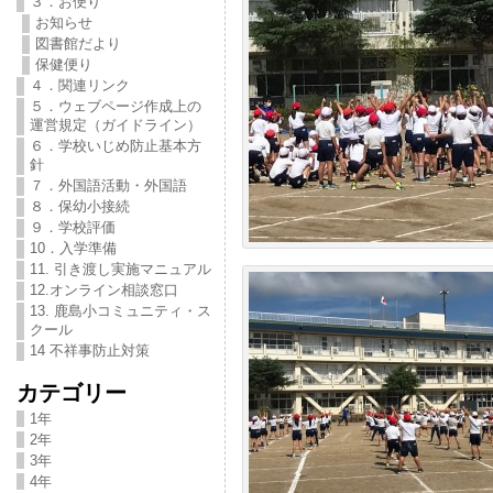
３．お便り
お知らせ
図書館だより
保健便り
４．関連リンク
５．ウェブページ作成上の
運営規定（ガイドライン）
６．学校いじめ防止基本方
針
７．外国語活動・外国語
８．保幼小接続
９．学校評価
10．入学準備
11. 引き渡し実施マニュアル
12.オンライン相談窓口
13. 鹿島小コミュニティ・ス
クール
14 不祥事防止対策
カテゴリー
1年
2年
3年
4年