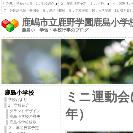
HOME
学校だより
1．学校紹介
２．年間行事予定
３．お便り
４．関連リン
７．外国語活動・外国語
８．保幼小接続
９．学校評価
10．入学準備
11. 引き
鹿嶋市立鹿野学園鹿島小学
鹿島小 学習・学校行事のブログ
鹿島小学校
ミニ運動会
学校だより
1．学校紹介
年）
グランドデザイン
鹿島小学校の歴史
鹿島小学校校歌
２．年間行事予定