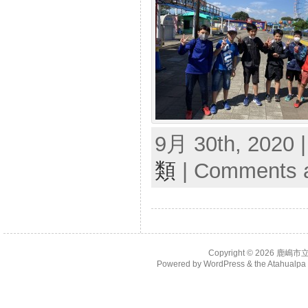
9月 30th, 2020 
類
|
Comments a
Copyright © 2026
鹿嶋市
Powered by
WordPress
& the
Atahualp