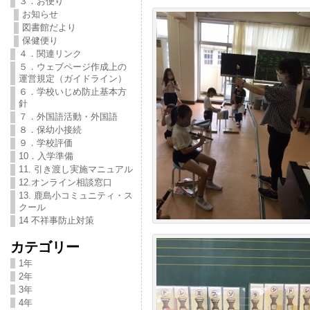
３．お便り
お知らせ
図書館だより
保健便り
４．関連リンク
５．ウェブページ作成上の
運営規定（ガイドライン）
６．学校いじめ防止基本方
針
７．外国語活動・外国語
８．保幼小接続
９．学校評価
10．入学準備
11. 引き渡し実施マニュアル
12.オンライン相談窓口
13. 鹿島小コミュニティ・ス
クール
14 不祥事防止対策
カテゴリー
1年
2年
3年
4年