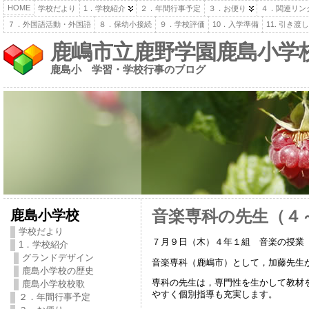
HOME
学校だより
1．学校紹介
２．年間行事予定
３．お便り
４．関連リン
７．外国語活動・外国語
８．保幼小接続
９．学校評価
10．入学準備
11. 引き
鹿嶋市立鹿野学園鹿島小学
鹿島小 学習・学校行事のブログ
鹿島小学校
音楽専科の先生（４
学校だより
７月９日（木）４年１組 音楽の授業
1．学校紹介
グランドデザイン
音楽専科（鹿嶋市）として，加藤先生
鹿島小学校の歴史
専科の先生は，専門性を生かして教材
鹿島小学校校歌
やすく個別指導も充実します。
２．年間行事予定