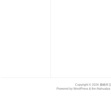
Copyright © 2026
鹿嶋市
Powered by
WordPress
& the
Atahualp