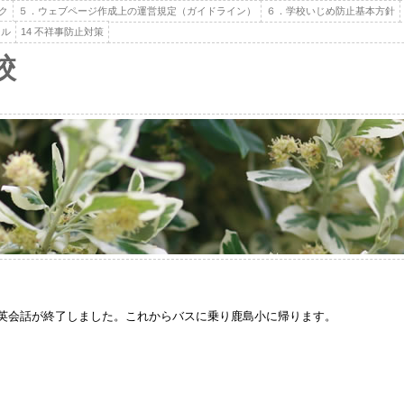
ク
５．ウェブページ作成上の運営規定（ガイドライン）
６．学校いじめ防止基本方針
ール
14 不祥事防止対策
校
英会話が終了しました。これからバスに乗り鹿島小に帰ります。