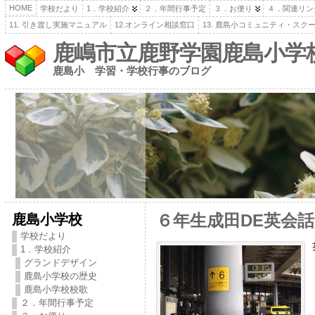
HOME
学校だより
1．学校紹介
２．年間行事予定
３．お便り
４．関連リン
11. 引き渡し実施マニュアル
12.オンライン相談窓口
13. 鹿島小コミュニティ・スク
鹿嶋市立鹿野学園鹿島小学
鹿島小 学習・学校行事のブログ
鹿島小学校
６年生成田DE英会話
学校だより
1．学校紹介
グランドデザイン
鹿島小学校の歴史
鹿島小学校校歌
２．年間行事予定