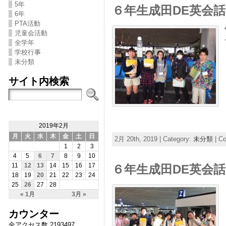
5年
６年生成田DE英会話
6年
PTA活動
児童会活動
全学年
学校行事
未分類
サイト内検索
2019年2月
月
火
水
木
金
土
日
2月 20th, 2019 | Category:
未分類
|
Co
1
2
3
4
5
6
7
8
9
10
11
12
13
14
15
16
17
６年生成田DE英会話
18
19
20
21
22
23
24
25
26
27
28
« 1月
3月 »
カウンター
全アクセス数 2193497