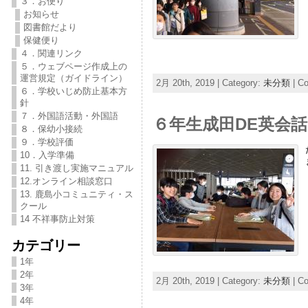
３．お便り
お知らせ
図書館だより
保健便り
４．関連リンク
５．ウェブページ作成上の
運営規定（ガイドライン）
2月 20th, 2019 | Category:
未分類
|
Co
６．学校いじめ防止基本方
針
７．外国語活動・外国語
６年生成田DE英会話
８．保幼小接続
９．学校評価
10．入学準備
11. 引き渡し実施マニュアル
12.オンライン相談窓口
13. 鹿島小コミュニティ・ス
クール
14 不祥事防止対策
カテゴリー
1年
2年
2月 20th, 2019 | Category:
未分類
|
Co
3年
4年