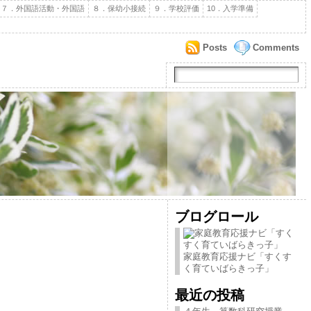
７．外国語活動・外国語
８．保幼小接続
９．学校評価
10．入学準備
Posts
Comments
ブログロール
家庭教育応援ナビ「すくす
く育ていばらきっ子」
最近の投稿