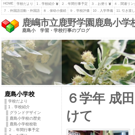
HOME
学校だより
1．学校紹介
２．年間行事予定
３．お便り
４．関連リン
７．外国語活動・外国語
８．保幼小接続
９．学校評価
10．入学準備
11. 引き
鹿嶋市立鹿野学園鹿島小学
鹿島小 学習・学校行事のブログ
鹿島小学校
６学年 成
学校だより
1．学校紹介
けて
グランドデザイン
鹿島小学校の歴史
鹿島小学校校歌
２．年間行事予定