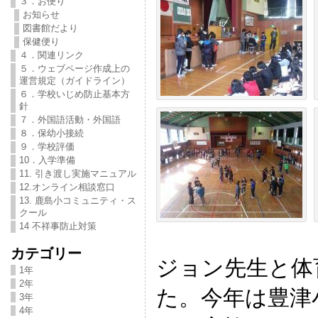
３．お便り
お知らせ
図書館だより
保健便り
４．関連リンク
５．ウェブページ作成上の
運営規定（ガイドライン）
６．学校いじめ防止基本方
針
７．外国語活動・外国語
８．保幼小接続
９．学校評価
10．入学準備
11. 引き渡し実施マニュアル
12.オンライン相談窓口
13. 鹿島小コミュニティ・ス
クール
14 不祥事防止対策
カテゴリー
ジョン先生と体
1年
2年
た。今年は豊津
3年
4年