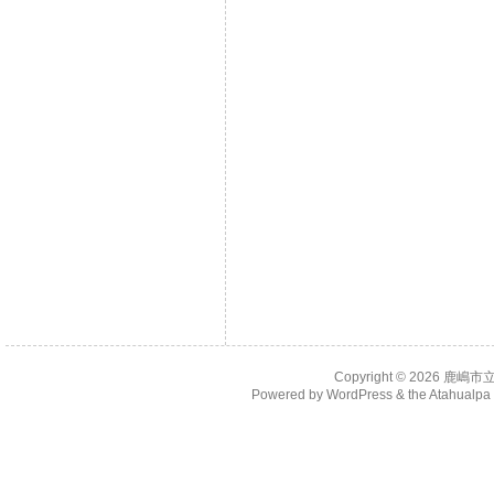
Copyright © 2026
鹿嶋市
Powered by
WordPress
& the
Atahualp