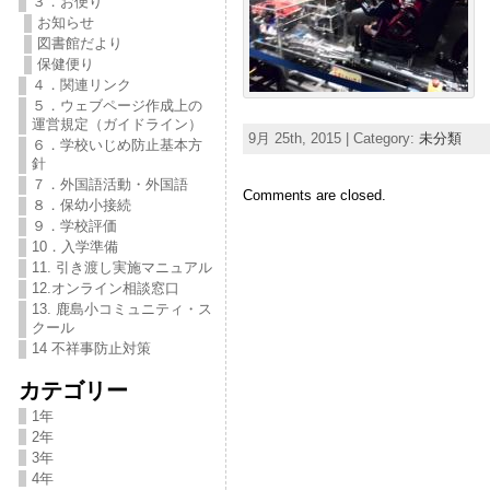
３．お便り
お知らせ
図書館だより
保健便り
４．関連リンク
５．ウェブページ作成上の
運営規定（ガイドライン）
9月 25th, 2015 | Category:
未分類
６．学校いじめ防止基本方
針
７．外国語活動・外国語
Comments are closed.
８．保幼小接続
９．学校評価
10．入学準備
11. 引き渡し実施マニュアル
12.オンライン相談窓口
13. 鹿島小コミュニティ・ス
クール
14 不祥事防止対策
カテゴリー
1年
2年
3年
4年