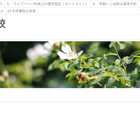
ク
５．ウェブページ作成上の運営規定（ガイドライン）
６．学校いじめ防止基本方針
ール
14 不祥事防止対策
校