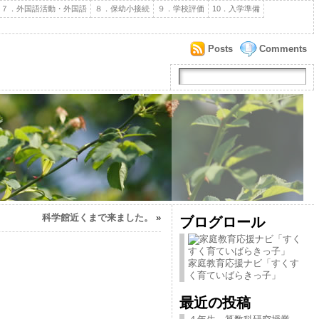
７．外国語活動・外国語
８．保幼小接続
９．学校評価
10．入学準備
Posts
Comments
科学館近くまで来ました。
»
ブログロール
家庭教育応援ナビ「すくす
く育ていばらきっ子」
最近の投稿