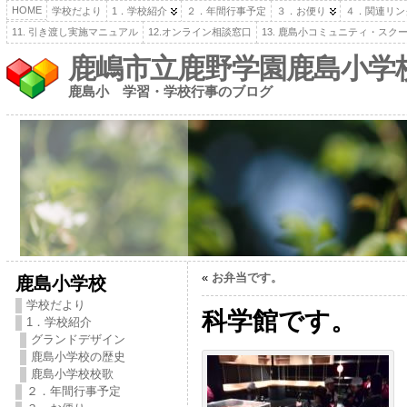
HOME
学校だより
1．学校紹介
２．年間行事予定
３．お便り
４．関連リン
11. 引き渡し実施マニュアル
12.オンライン相談窓口
13. 鹿島小コミュニティ・スク
鹿嶋市立鹿野学園鹿島小学
鹿島小 学習・学校行事のブログ
«
お弁当です。
鹿島小学校
学校だより
科学館です。
1．学校紹介
グランドデザイン
鹿島小学校の歴史
鹿島小学校校歌
２．年間行事予定