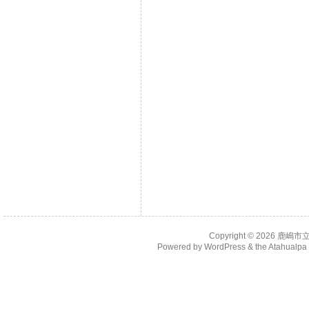
Copyright © 2026
鹿嶋市
Powered by
WordPress
& the
Atahualp