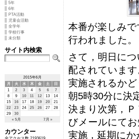
5年
6年
PTA活動
児童会活動
本番が楽しみで
全学年
学校行事
行われました。
未分類
サイト内検索
さて，明日につ
配されています
2015年6月
実施されるかど
月
火
水
木
金
土
日
1
2
3
4
5
6
7
朝5時30分に
8
9
10
11
12
13
14
15
16
17
18
19
20
21
決まり次第，Ｐ
22
23
24
25
26
27
28
29
30
びメールにてお
« 5月
7月 »
カウンター
実施，延期にか
全アクセス数 2193619