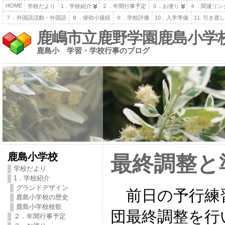
HOME
学校だより
1．学校紹介
２．年間行事予定
３．お便り
４．関連リン
７．外国語活動・外国語
８．保幼小接続
９．学校評価
10．入学準備
11. 引き
鹿嶋市立鹿野学園鹿島小学
鹿島小 学習・学校行事のブログ
鹿島小学校
最終調整と
学校だより
1．学校紹介
グランドデザイン
前日の予行練
鹿島小学校の歴史
鹿島小学校校歌
団最終調整を行
２．年間行事予定