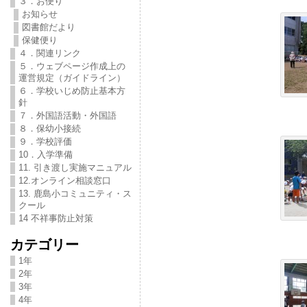
３．お便り
お知らせ
図書館だより
保健便り
４．関連リンク
５．ウェブページ作成上の
運営規定（ガイドライン）
６．学校いじめ防止基本方
針
７．外国語活動・外国語
８．保幼小接続
９．学校評価
10．入学準備
11. 引き渡し実施マニュアル
12.オンライン相談窓口
13. 鹿島小コミュニティ・ス
クール
14 不祥事防止対策
カテゴリー
1年
2年
3年
4年