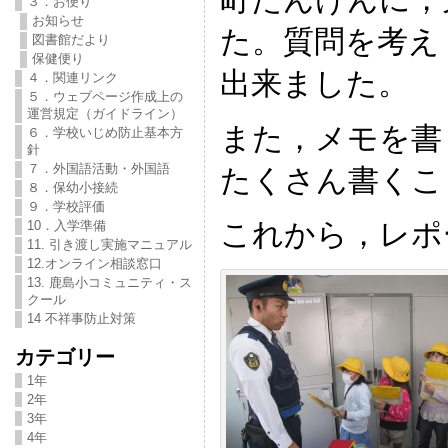
３．お便り
お知らせ
た。質問を考え
図書館だより
保健便り
出来ました。
４．関連リンク
５．ウェブページ作成上の
運営規定（ガイドライン）
また，メモを書
６．学校いじめ防止基本方
針
７．外国語活動・外国語
たくさん書くこ
８．保幼小接続
９．学校評価
これから，レポ
10．入学準備
11. 引き渡し実施マニュアル
12.オンライン相談窓口
13. 鹿島小コミュニティ・ス
クール
14 不祥事防止対策
カテゴリー
1年
2年
3年
4年