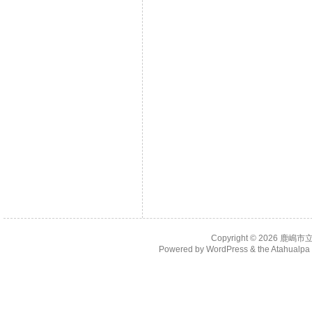
Copyright © 2026
鹿嶋市
Powered by
WordPress
& the
Atahualp