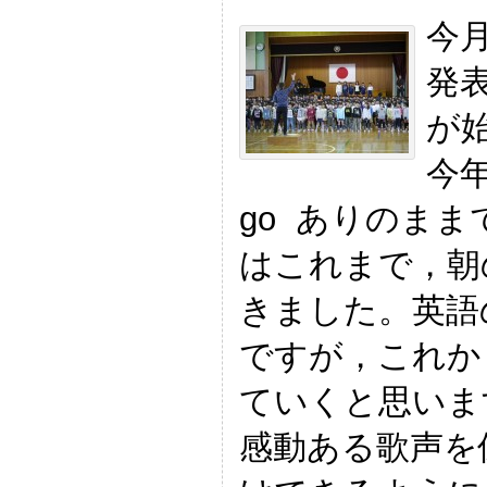
今
発
が
今年
go ありのま
はこれまで，朝
きました。英語
ですが，これか
ていくと思いま
感動ある歌声を