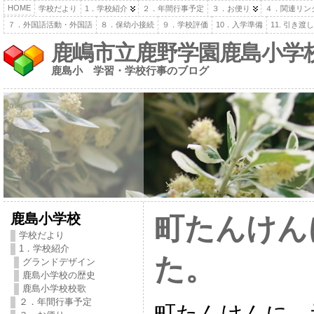
HOME
学校だより
1．学校紹介
２．年間行事予定
３．お便り
４．関連リン
７．外国語活動・外国語
８．保幼小接続
９．学校評価
10．入学準備
11. 引き
鹿嶋市立鹿野学園鹿島小学
鹿島小 学習・学校行事のブログ
鹿島小学校
町たんけん
学校だより
1．学校紹介
た。
グランドデザイン
鹿島小学校の歴史
鹿島小学校校歌
２．年間行事予定
町たんけんに，