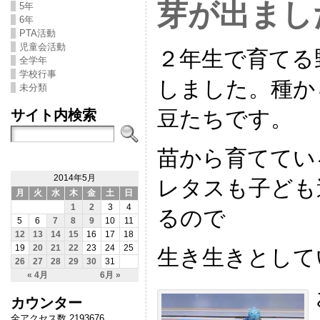
芽が出まし
5年
6年
PTA活動
児童会活動
２年生で育てる
全学年
学校行事
しました。種か
未分類
サイト内検索
豆たちです。
苗から育ててい
2014年5月
レタスも子ども
月
火
水
木
金
土
日
1
2
3
4
るので
5
6
7
8
9
10
11
12
13
14
15
16
17
18
19
20
21
22
23
24
25
生き生きとして
26
27
28
29
30
31
« 4月
6月 »
カウンター
全アクセス数 2193676