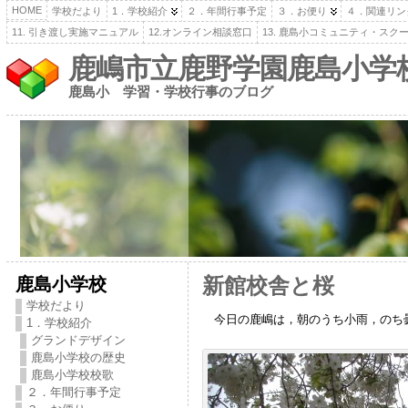
HOME
学校だより
1．学校紹介
２．年間行事予定
３．お便り
４．関連リン
11. 引き渡し実施マニュアル
12.オンライン相談窓口
13. 鹿島小コミュニティ・スク
鹿嶋市立鹿野学園鹿島小学
鹿島小 学習・学校行事のブログ
鹿島小学校
新館校舎と桜
学校だより
今日の鹿嶋は，朝のうち小雨，のち曇
1．学校紹介
グランドデザイン
鹿島小学校の歴史
鹿島小学校校歌
２．年間行事予定