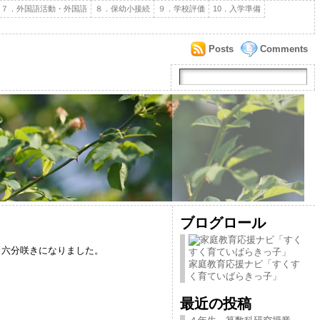
７．外国語活動・外国語
８．保幼小接続
９．学校評価
10．入学準備
Posts
Comments
ブログロール
六分咲きになりました。
家庭教育応援ナビ「すくす
く育ていばらきっ子」
最近の投稿