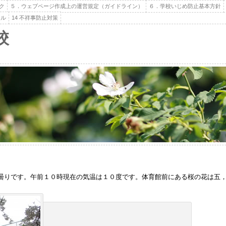
ク
５．ウェブページ作成上の運営規定（ガイドライン）
６．学校いじめ防止基本方針
ール
14 不祥事防止対策
校
りです。午前１０時現在の気温は１０度です。体育館前にある桜の花は五，