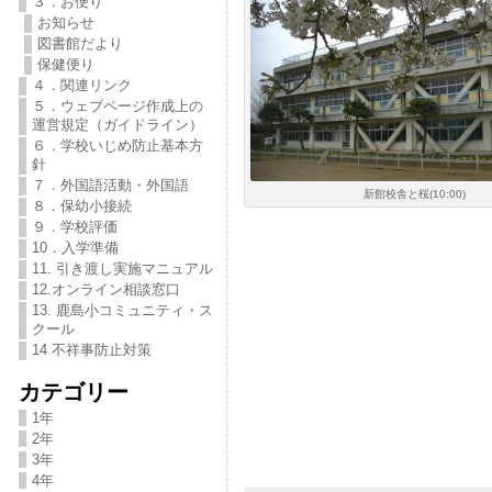
３．お便り
お知らせ
図書館だより
保健便り
４．関連リンク
５．ウェブページ作成上の
運営規定（ガイドライン）
６．学校いじめ防止基本方
針
７．外国語活動・外国語
新館校舎と桜(10:00)
８．保幼小接続
９．学校評価
10．入学準備
11. 引き渡し実施マニュアル
12.オンライン相談窓口
13. 鹿島小コミュニティ・ス
クール
14 不祥事防止対策
カテゴリー
1年
2年
3年
4年