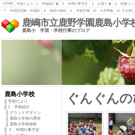
HOME
学校だより
1．学校紹介
２．年間行事予定
３．お便り
４．関連リン
７．外国語活動・外国語
８．保幼小接続
９．学校評価
10．入学準備
11. 引き
鹿嶋市立鹿野学園鹿島小学
鹿島小 学習・学校行事のブログ
鹿島小学校
ぐんぐんの
学校だより
1．学校紹介
グランドデザイン
鹿島小学校の歴史
鹿島小学校校歌
２．年間行事予定