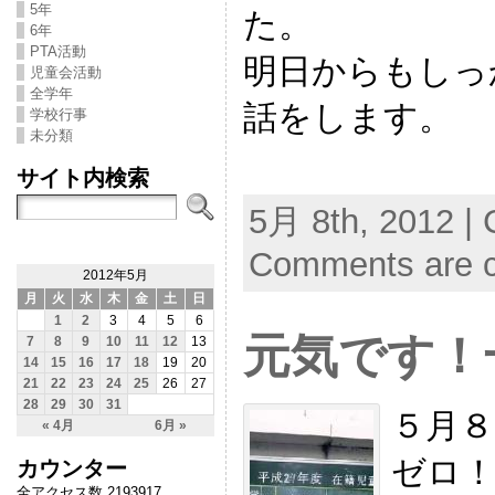
5年
た。
6年
PTA活動
明日からもしっ
児童会活動
全学年
話をします。
学校行事
未分類
サイト内検索
5月 8th, 2012 | 
Comments are c
2012年5月
月
火
水
木
金
土
日
1
2
3
4
5
6
元気です！
7
8
9
10
11
12
13
14
15
16
17
18
19
20
21
22
23
24
25
26
27
28
29
30
31
５月８
« 4月
6月 »
ゼロ
カウンター
全アクセス数 2193917