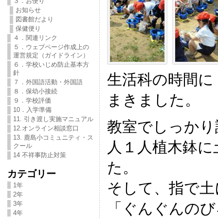
３．お便り
お知らせ
図書館だより
保健便り
４．関連リンク
５．ウェブページ作成上の
運営規定（ガイドライン）
６．学校いじめ防止基本方
針
生活科の時間に
７．外国語活動・外国語
８．保幼小接続
まきました。
９．学校評価
10．入学準備
11. 引き渡し実施マニュアル
教室でしっかり
12.オンライン相談窓口
13. 鹿島小コミュニティ・ス
人１人植木鉢に
クール
14 不祥事防止対策
た。
カテゴリー
そして、指で土
1年
2年
「ぐんぐんのび
3年
4年