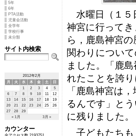
5年
6年
水曜日（１５
PTA活動
児童会活動
神宮に行ってき
全学年
学校行事
ら，鹿島神宮の
未分類
サイト内検索
関わりについて
ました。「鹿島
れたことを誇り
2012年2月
月
火
水
木
金
土
日
「鹿島神宮は，
1
2
3
4
5
6
7
8
9
10
11
12
13
14
15
16
17
18
19
るんです」とう
20
21
22
23
24
25
26
27
28
29
に残りました。
« 1月
3月 »
カウンター
子どもたちも
全アクセス数 2193751