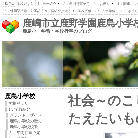
HOME
学校だより
1．学校紹介
２．年間行事予定
３．お便り
４．関連リン
７．外国語活動・外国語
８．保幼小接続
９．学校評価
10．入学準備
11. 引き
鹿嶋市立鹿野学園鹿島小学
鹿島小 学習・学校行事のブログ
鹿島小学校
社会～のこ
学校だより
1．学校紹介
たえたいも
グランドデザイン
鹿島小学校の歴史
鹿島小学校校歌
２．年間行事予定