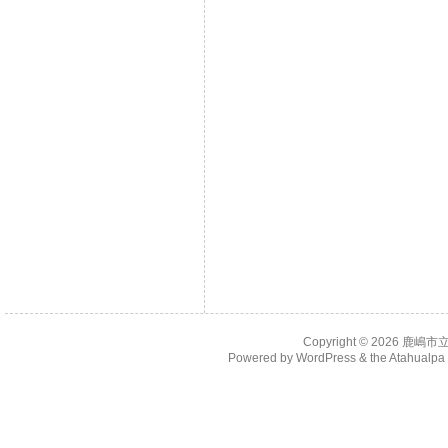
Copyright © 2026
鹿嶋市
Powered by
WordPress
& the
Atahualp