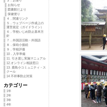
３．お便り
お知らせ
図書館だより
保健便り
４．関連リンク
５．ウェブページ作成上の
運営規定（ガイドライン）
６．学校いじめ防止基本方
針
７．外国語活動・外国語
８．保幼小接続
９．学校評価
10．入学準備
11. 引き渡し実施マニュアル
12.オンライン相談窓口
13. 鹿島小コミュニティ・ス
クール
14 不祥事防止対策
カテゴリー
1年
2年
3年
4年