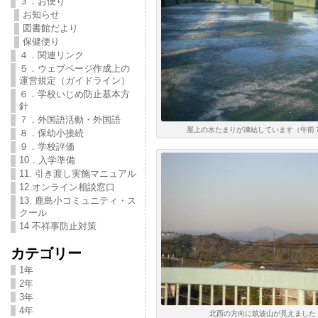
３．お便り
お知らせ
図書館だより
保健便り
４．関連リンク
５．ウェブページ作成上の
運営規定（ガイドライン）
６．学校いじめ防止基本方
針
７．外国語活動・外国語
屋上の水たまりが凍結しています（午前７
８．保幼小接続
９．学校評価
10．入学準備
11. 引き渡し実施マニュアル
12.オンライン相談窓口
13. 鹿島小コミュニティ・ス
クール
14 不祥事防止対策
カテゴリー
1年
2年
3年
4年
北西の方向に筑波山が見えました