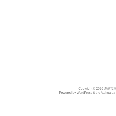
Copyright © 2026
鹿嶋市
Powered by
WordPress
& the
Atahualp