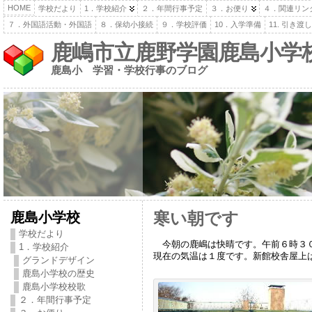
HOME
学校だより
1．学校紹介
２．年間行事予定
３．お便り
４．関連リン
７．外国語活動・外国語
８．保幼小接続
９．学校評価
10．入学準備
11. 引き
鹿嶋市立鹿野学園鹿島小学
鹿島小 学習・学校行事のブログ
鹿島小学校
寒い朝です
学校だより
今朝の鹿嶋は快晴です。午前６時３０
1．学校紹介
現在の気温は１度です。新館校舎屋上
グランドデザイン
鹿島小学校の歴史
鹿島小学校校歌
２．年間行事予定