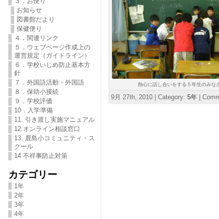
３．お便り
お知らせ
図書館だより
保健便り
４．関連リンク
５．ウェブページ作成上の
運営規定（ガイドライン）
６．学校いじめ防止基本方
針
７．外国語活動・外国語
熱心に話し合いをする５年生のみな
８．保幼小接続
9月 27th, 2010 | Category:
5年
|
Comme
９．学校評価
10．入学準備
11. 引き渡し実施マニュアル
12.オンライン相談窓口
13. 鹿島小コミュニティ・ス
クール
14 不祥事防止対策
カテゴリー
1年
2年
3年
4年