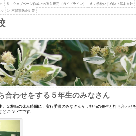
ク
５．ウェブページ作成上の運営規定（ガイドライン）
６．学校いじめ防止基本方針
ール
14 不祥事防止対策
校
ち合わせをする５年生のみなさん
。２校時の休み時間に，実行委員のみなさんが，担当の先生と打ち合わせを
などについてです。