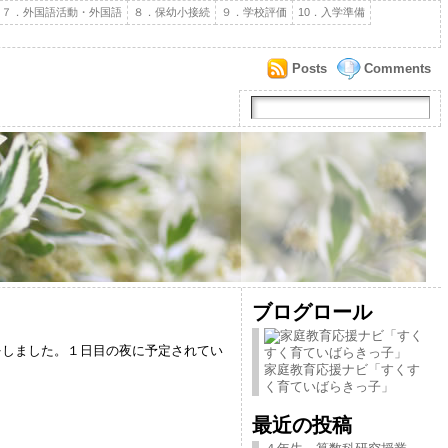
７．外国語活動・外国語
８．保幼小接続
９．学校評価
10．入学準備
Posts
Comments
ブログロール
しました。１日目の夜に予定されてい
家庭教育応援ナビ「すくす
く育ていばらきっ子」
最近の投稿