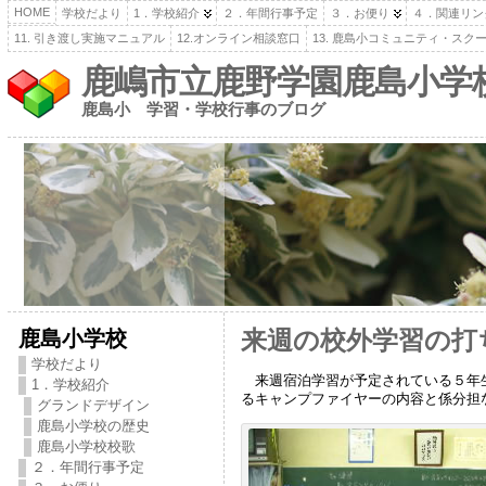
HOME
学校だより
1．学校紹介
２．年間行事予定
３．お便り
４．関連リン
11. 引き渡し実施マニュアル
12.オンライン相談窓口
13. 鹿島小コミュニティ・スク
鹿嶋市立鹿野学園鹿島小学
鹿島小 学習・学校行事のブログ
鹿島小学校
来週の校外学習の打
学校だより
来週宿泊学習が予定されている５年生
1．学校紹介
るキャンプファイヤーの内容と係分担
グランドデザイン
鹿島小学校の歴史
鹿島小学校校歌
２．年間行事予定