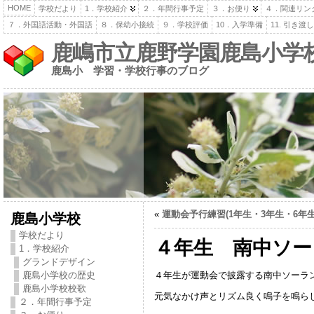
HOME
学校だより
1．学校紹介
２．年間行事予定
３．お便り
４．関連リン
７．外国語活動・外国語
８．保幼小接続
９．学校評価
10．入学準備
11. 引き
鹿嶋市立鹿野学園鹿島小学
鹿島小 学習・学校行事のブログ
«
運動会予行練習(1年生・3年生・6年生
鹿島小学校
学校だより
４年生 南中ソーラ
1．学校紹介
グランドデザイン
４年生が運動会で披露する南中ソーラ
鹿島小学校の歴史
鹿島小学校校歌
元気なかけ声とリズム良く鳴子を鳴ら
２．年間行事予定