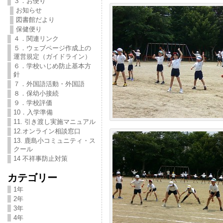
３．お便り
お知らせ
図書館だより
保健便り
４．関連リンク
５．ウェブページ作成上の
運営規定（ガイドライン）
６．学校いじめ防止基本方
針
７．外国語活動・外国語
８．保幼小接続
９．学校評価
10．入学準備
11. 引き渡し実施マニュアル
12.オンライン相談窓口
13. 鹿島小コミュニティ・ス
クール
14 不祥事防止対策
カテゴリー
1年
2年
3年
4年