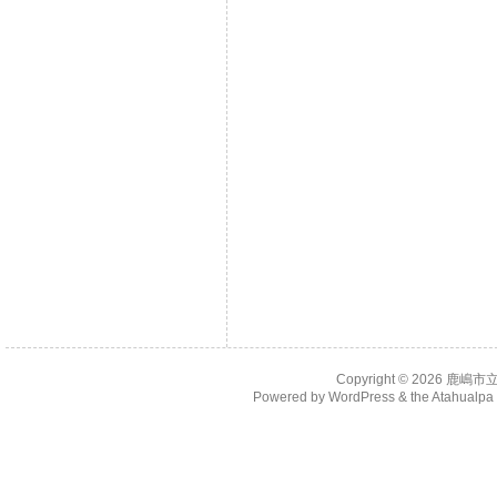
Copyright © 2026
鹿嶋市
Powered by
WordPress
& the
Atahualp