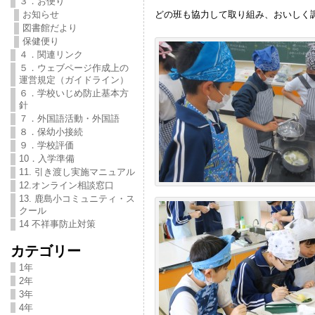
３．お便り
お知らせ
どの班も協力して取り組み、おいしく
図書館だより
保健便り
４．関連リンク
５．ウェブページ作成上の
運営規定（ガイドライン）
６．学校いじめ防止基本方
針
７．外国語活動・外国語
８．保幼小接続
９．学校評価
10．入学準備
11. 引き渡し実施マニュアル
12.オンライン相談窓口
13. 鹿島小コミュニティ・ス
クール
14 不祥事防止対策
カテゴリー
1年
2年
3年
4年