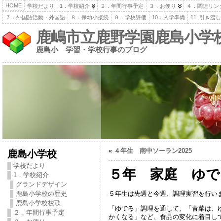
HOME
学校だより
1．学校紹介
２．年間行事予定
３．お便り
４．関連リン
７．外国語活動・外国語
８．保幼小接続
９．学校評価
10．入学準備
11. 引き
鹿嶋市立鹿野学園鹿島小学
鹿島小 学習・学校行事のブログ
«
４年生 南中ソーラン2025
鹿島小学校
学校だより
５年 家庭 ゆで
1．学校紹介
グランドデザイン
５年生は先週と今週、調理実習を行い
鹿島小学校の歴史
鹿島小学校校歌
「ゆでる」調理を通して、「青菜は、
２．年間行事予定
かくなる」など、食品の変化に着目し