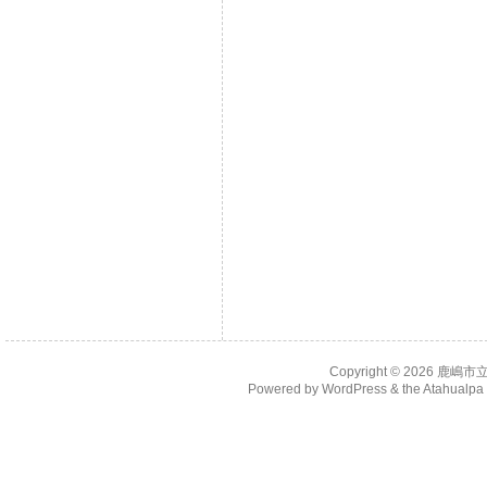
Copyright © 2026
鹿嶋市
Powered by
WordPress
& the
Atahualp