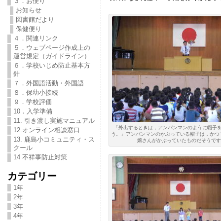
３．お便り
お知らせ
図書館だより
保健便り
４．関連リンク
５．ウェブページ作成上の
運営規定（ガイドライン）
６．学校いじめ防止基本方
針
７．外国語活動・外国語
８．保幼小接続
９．学校評価
10．入学準備
11. 引き渡し実施マニュアル
「外出するときは，アンパンマンのように帽子
12.オンライン相談窓口
う。」アンパンマンのかぶっている帽子は，かつ
13. 鹿島小コミュニティ・ス
嬢さんがかぶっていたものだそうです
クール
14 不祥事防止対策
カテゴリー
1年
2年
3年
4年