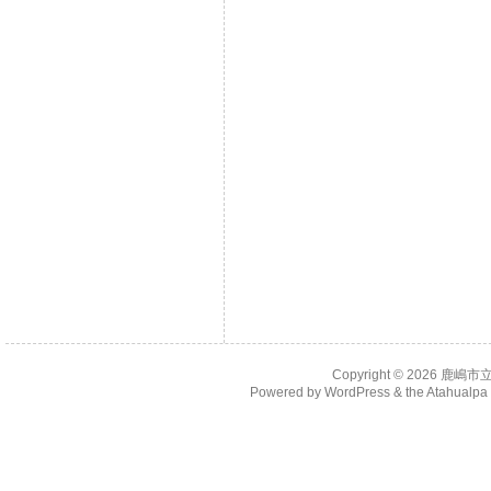
Copyright © 2026
鹿嶋市
Powered by
WordPress
& the
Atahualp