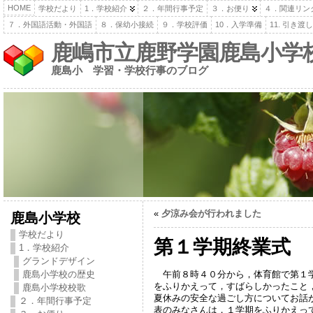
HOME
学校だより
1．学校紹介
２．年間行事予定
３．お便り
４．関連リン
７．外国語活動・外国語
８．保幼小接続
９．学校評価
10．入学準備
11. 引き
鹿嶋市立鹿野学園鹿島小学
鹿島小 学習・学校行事のブログ
«
夕涼み会が行われました
鹿島小学校
学校だより
第１学期終業式
1．学校紹介
グランドデザイン
午前８時４０分から，体育館で第１学
鹿島小学校の歴史
をふりかえって，すばらしかったこと
鹿島小学校校歌
夏休みの安全な過ごし方についてお話
２．年間行事予定
表のみなさんは，１学期をふりかえっ