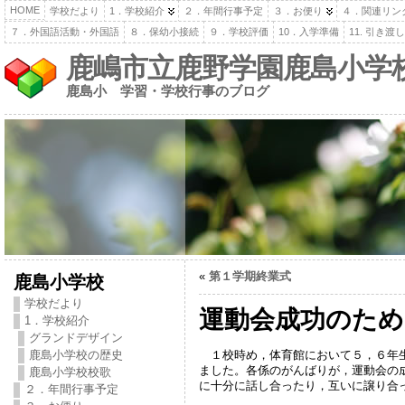
HOME
学校だより
1．学校紹介
２．年間行事予定
３．お便り
４．関連リン
７．外国語活動・外国語
８．保幼小接続
９．学校評価
10．入学準備
11. 引き
鹿嶋市立鹿野学園鹿島小学
鹿島小 学習・学校行事のブログ
«
第１学期終業式
鹿島小学校
学校だより
運動会成功のため
1．学校紹介
グランドデザイン
１校時め，体育館において５，６年生
鹿島小学校の歴史
ました。各係のがんばりが，運動会の
鹿島小学校校歌
に十分に話し合ったり，互いに譲り合
２．年間行事予定