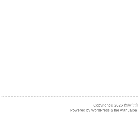
Copyright © 2026
鹿嶋市
Powered by
WordPress
& the
Atahualp