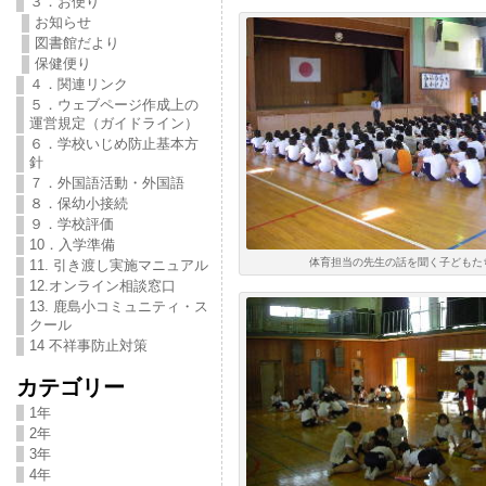
３．お便り
お知らせ
図書館だより
保健便り
４．関連リンク
５．ウェブページ作成上の
運営規定（ガイドライン）
６．学校いじめ防止基本方
針
７．外国語活動・外国語
８．保幼小接続
９．学校評価
10．入学準備
体育担当の先生の話を聞く子どもた
11. 引き渡し実施マニュアル
12.オンライン相談窓口
13. 鹿島小コミュニティ・ス
クール
14 不祥事防止対策
カテゴリー
1年
2年
3年
4年