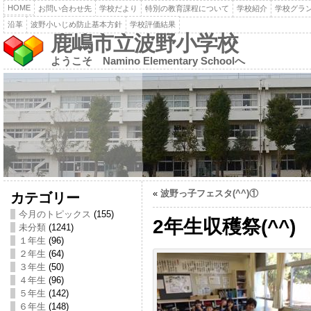
HOME
お問い合わせ先
学校だより
特別の教育課程について
学校紹介
学校グラ
沿革
波野小いじめ防止基本方針
学校評価結果
鹿嶋市立波野小学校
ようこそ Namino Elementary Schoolへ
«
波野っ子フェスタ(^^)①
カテゴリー
今月のトピックス
(155)
2年生収穫祭(^^)
未分類
(1241)
１年生
(96)
２年生
(64)
３年生
(50)
４年生
(96)
５年生
(142)
６年生
(148)