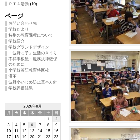
ＰＴＡ活動
(10)
ページ
お問い合わせ先
学校だより
特別の教育課程について
学校紹介
学校グランドデザイン
「波野っ子」生活のきまり
不祥事根絶・服務規律確保
のために
小学校英語教育特区校
沿革
波野小いじめ防止基本方針
学校評価結果
2026年8月
月
火
水
木
金
土
日
1
2
3
4
5
6
7
8
9
10
11
12
13
14
15
16
17
18
19
20
21
22
23