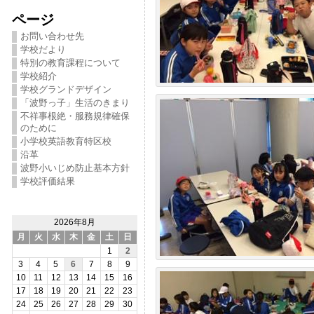
ページ
お問い合わせ先
学校だより
特別の教育課程について
学校紹介
学校グランドデザイン
「波野っ子」生活のきまり
不祥事根絶・服務規律確保
のために
小学校英語教育特区校
沿革
波野小いじめ防止基本方針
学校評価結果
2026年8月
月
火
水
木
金
土
日
1
2
3
4
5
6
7
8
9
10
11
12
13
14
15
16
17
18
19
20
21
22
23
24
25
26
27
28
29
30