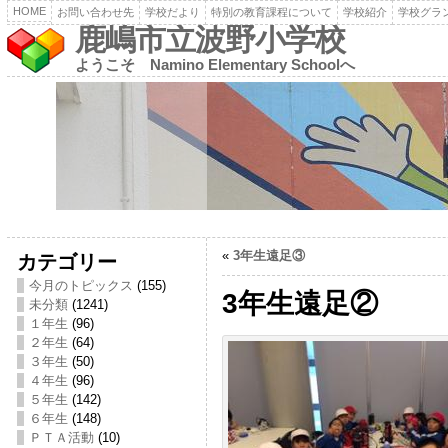
HOME
お問い合わせ先
学校だより
特別の教育課程について
学校紹介
学校グラ
鹿嶋市立波野小学校
ようこそ Namino Elementary Schoolへ
«
3年生遠足③
カテゴリー
今月のトピックス
(155)
3年生遠足②
未分類
(1241)
１年生
(96)
２年生
(64)
３年生
(50)
４年生
(96)
５年生
(142)
６年生
(148)
ＰＴＡ活動
(10)