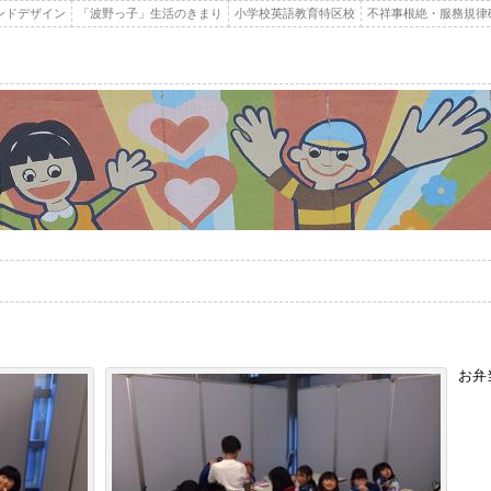
ンドデザイン
「波野っ子」生活のきまり
小学校英語教育特区校
不祥事根絶・服務規律
お弁当