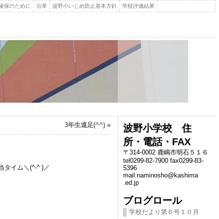
確保のために
沿革
波野小いじめ防止基本方針
学校評価結果
3年生遠足(^^)
»
波野小学校 住
所・電話・FAX
〒314-0002 鹿嶋市明石５１６
tel0299-82-7900 fax0299-83-
タイム＼(^-^ )／
5396
mail:naminosho@kashima
.ed.jp
ブログロール
学校だより第６号１０月