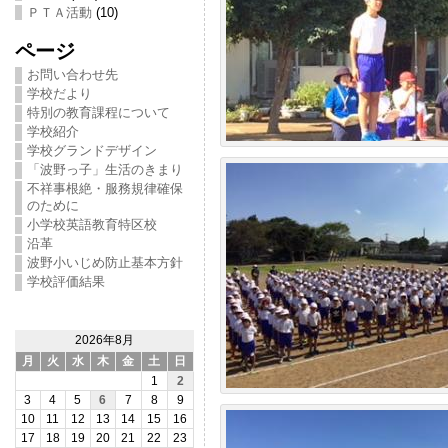
ＰＴＡ活動
(10)
ページ
お問い合わせ先
学校だより
特別の教育課程について
学校紹介
学校グランドデザイン
「波野っ子」生活のきまり
不祥事根絶・服務規律確保
のために
小学校英語教育特区校
沿革
波野小いじめ防止基本方針
学校評価結果
2026年8月
月
火
水
木
金
土
日
1
2
3
4
5
6
7
8
9
10
11
12
13
14
15
16
17
18
19
20
21
22
23