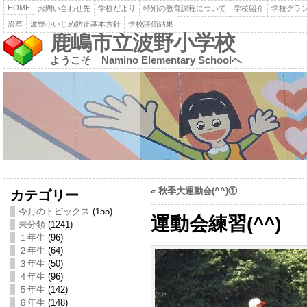
HOME
お問い合わせ先
学校だより
特別の教育課程について
学校紹介
学校グラ
沿革
波野小いじめ防止基本方針
学校評価結果
鹿嶋市立波野小学校
ようこそ Namino Elementary Schoolへ
«
秋季大運動会(^^)①
カテゴリー
今月のトピックス
(155)
運動会練習(^^)
未分類
(1241)
１年生
(96)
２年生
(64)
３年生
(50)
４年生
(96)
５年生
(142)
６年生
(148)