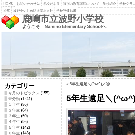
HOME
お問い合わせ先
学校だより
特別の教育課程について
学校紹介
学校グラ
沿革
波野小いじめ防止基本方針
学校評価結果
鹿嶋市立波野小学校
ようこそ Namino Elementary Schoolへ
«
5年生遠足＼(^ω^)／④
カテゴリー
今月のトピックス
(155)
5年生遠足＼(^ω^
未分類
(1241)
１年生
(96)
２年生
(64)
３年生
(50)
４年生
(96)
５年生
(142)
６年生
(148)