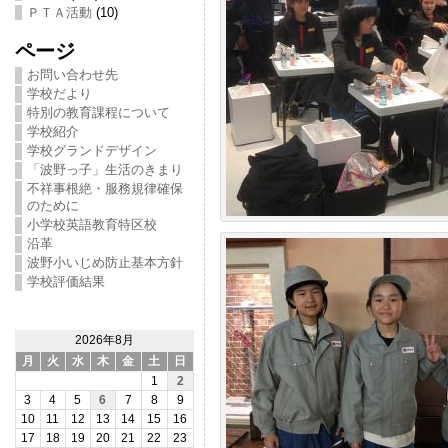
ＰＴＡ活動
(10)
ページ
お問い合わせ先
学校だより
特別の教育課程について
学校紹介
学校グランドデザイン
「波野っ子」生活のきまり
不祥事根絶・服務規律確保
のために
小学校英語教育特区校
沿革
波野小いじめ防止基本方針
学校評価結果
2026年8月
月
火
水
木
金
土
日
1
2
3
4
5
6
7
8
9
10
11
12
13
14
15
16
17
18
19
20
21
22
23