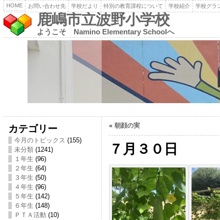
HOME
お問い合わせ先
学校だより
特別の教育課程について
学校紹介
学校グラ
鹿嶋市立波野小学校
ようこそ Namino Elementary Schoolへ
«
朝顔の実
カテゴリー
今月のトピックス
(155)
７月３０日
未分類
(1241)
１年生
(96)
２年生
(64)
３年生
(50)
４年生
(96)
５年生
(142)
６年生
(148)
ＰＴＡ活動
(10)