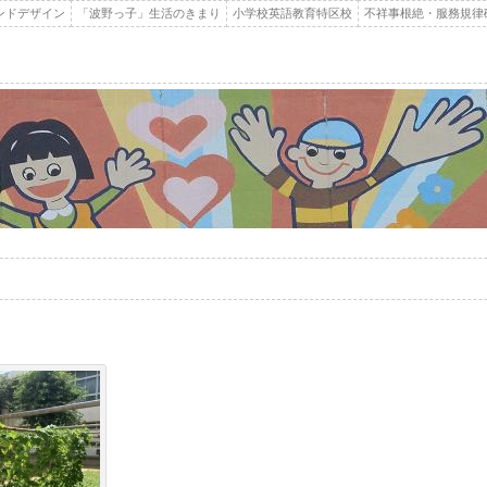
ンドデザイン
「波野っ子」生活のきまり
小学校英語教育特区校
不祥事根絶・服務規律