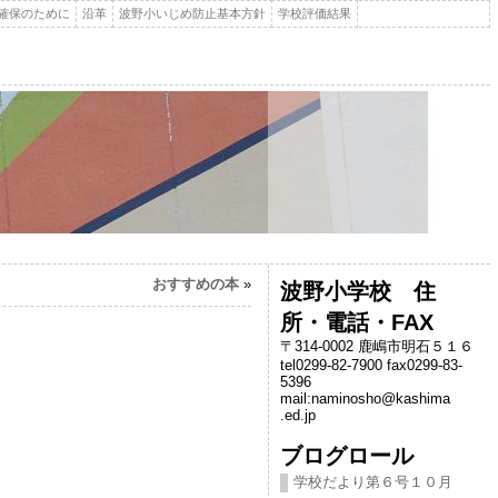
確保のために
沿革
波野小いじめ防止基本方針
学校評価結果
おすすめの本
»
波野小学校 住
所・電話・FAX
〒314-0002 鹿嶋市明石５１６
tel0299-82-7900 fax0299-83-
5396
mail:naminosho@kashima
.ed.jp
ブログロール
学校だより第６号１０月