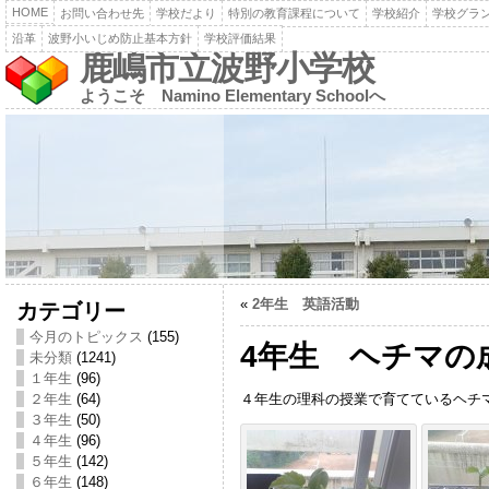
HOME
お問い合わせ先
学校だより
特別の教育課程について
学校紹介
学校グラ
沿革
波野小いじめ防止基本方針
学校評価結果
鹿嶋市立波野小学校
ようこそ Namino Elementary Schoolへ
«
2年生 英語活動
カテゴリー
今月のトピックス
(155)
4年生 ヘチマの
未分類
(1241)
１年生
(96)
４年生の理科の授業で育てているヘチ
２年生
(64)
３年生
(50)
４年生
(96)
５年生
(142)
６年生
(148)