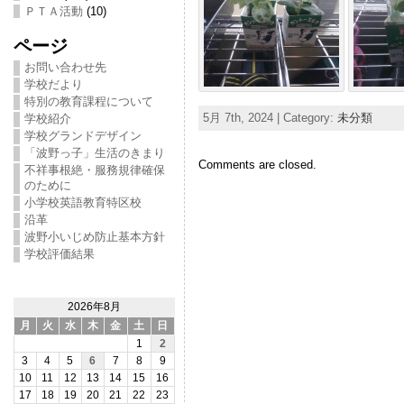
ＰＴＡ活動
(10)
ページ
お問い合わせ先
学校だより
特別の教育課程について
5月 7th, 2024 | Category:
未分類
学校紹介
学校グランドデザイン
「波野っ子」生活のきまり
Comments are closed.
不祥事根絶・服務規律確保
のために
小学校英語教育特区校
沿革
波野小いじめ防止基本方針
学校評価結果
2026年8月
月
火
水
木
金
土
日
1
2
3
4
5
6
7
8
9
10
11
12
13
14
15
16
17
18
19
20
21
22
23