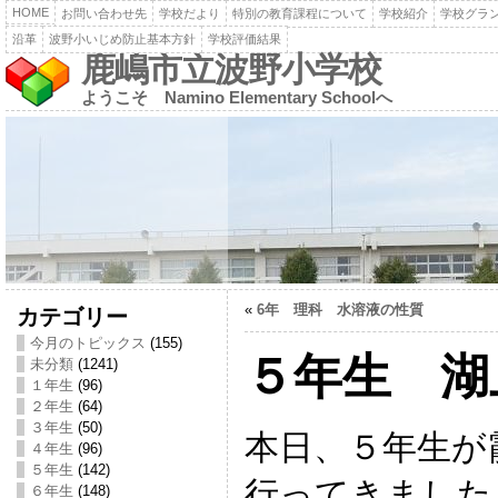
HOME
お問い合わせ先
学校だより
特別の教育課程について
学校紹介
学校グラ
沿革
波野小いじめ防止基本方針
学校評価結果
鹿嶋市立波野小学校
ようこそ Namino Elementary Schoolへ
«
6年 理科 水溶液の性質
カテゴリー
今月のトピックス
(155)
５年生 湖
未分類
(1241)
１年生
(96)
２年生
(64)
３年生
(50)
本日、５年生が
４年生
(96)
５年生
(142)
行ってきました
６年生
(148)