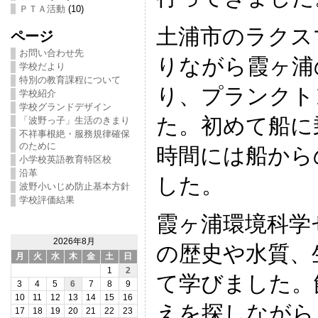
ＰＴＡ活動
(10)
土浦市のラクス
ページ
お問い合わせ先
りながら霞ヶ浦
学校だより
特別の教育課程について
り、プランクト
学校紹介
学校グランドデザイン
た。初めて船に
「波野っ子」生活のきまり
不祥事根絶・服務規律確保
のために
時間には船から
小学校英語教育特区校
沿革
した。
波野小いじめ防止基本方針
学校評価結果
霞ヶ浦環境科学
2026年8月
の歴史や水質、
月
火
水
木
金
土
日
1
2
て学びました。
3
4
5
6
7
8
9
10
11
12
13
14
15
16
えを探しながら
17
18
19
20
21
22
23